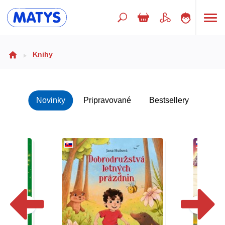
Hľadaný výraz
Knihy
Beletria pre deti
Novinky
Pripravované
Bestsellery
Doplnkový sortiment
Jazyky
Poézia
Populárno - náučné pre deti
Predškoláci
Výchova a pedagogika