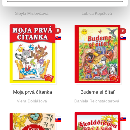
poduštičky
iné školoviny
Sibyla Mislovičová
Ľubica Kepštová
B
B
Moja prvá čítanka
Budeme si čítať
Viera Dobiášová
Daniela Reichstädterová