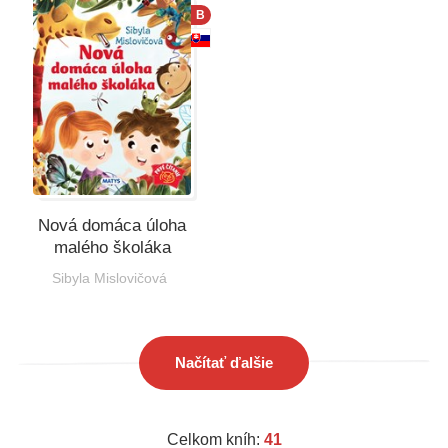
B
Nová domáca úloha
malého školáka
Sibyla Mislovičová
Načítať ďalšie
Celkom kníh:
41