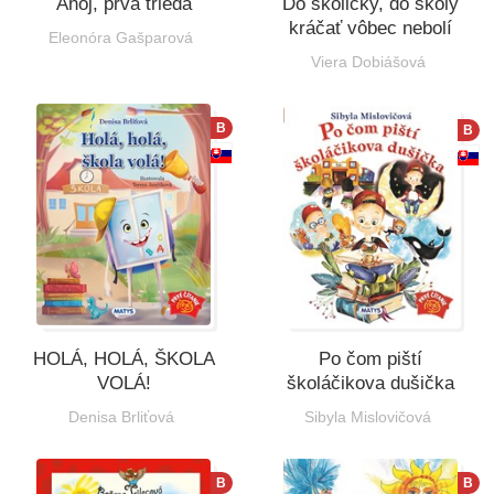
Ahoj, prvá trieda
Do školičky, do školy
kráčať vôbec nebolí
Eleonóra Gašparová
Viera Dobiášová
B
B
HOLÁ, HOLÁ, ŠKOLA
Po čom piští
VOLÁ!
školáčikova dušička
Denisa Brliťová
Sibyla Mislovičová
B
B