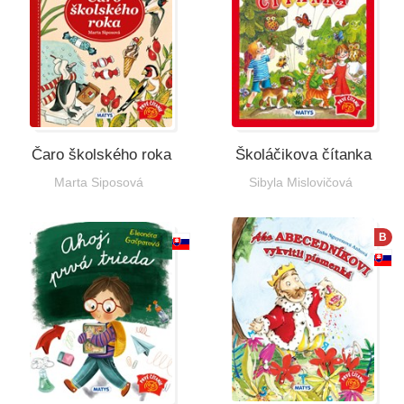
Čaro školského roka
Školáčikova čítanka
Marta Siposová
Sibyla Mislovičová
B