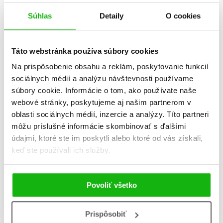
Súhlas
Detaily
O cookies
Zobuďte sa,
Do školičky, do školy
Táto webstránka používa súbory cookies
sedmospáči!
kráčať vôbec nebolí
Na prispôsobenie obsahu a reklám, poskytovanie funkcií
Jana Šimulčíková
,
Viera Dobiášová
sociálnych médií a analýzu návštevnosti používame
Jana Šrámková
súbory cookie. Informácie o tom, ako používate naše
webové stránky, poskytujeme aj našim partnerom v
oblasti sociálnych médií, inzercie a analýzy. Títo partneri
B
môžu príslušné informácie skombinovať s ďalšími
údajmi, ktoré ste im poskytli alebo ktoré od vás získali,
keď ste používali ich služby.
Povoliť všetko
Prispôsobiť
Sníčky zo zázračnej
Bola raz jedna škola a