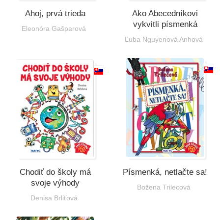
Ahoj, prvá trieda
Ako Abecedníkovi
vykvitli písmenká
Eleonóra Gašparová
Ľuba Nguyenová Anhová
Chodiť do školy má
Písmenká, netlačte sa!
svoje výhody
Božena Trilecová
Denisa Brliťová