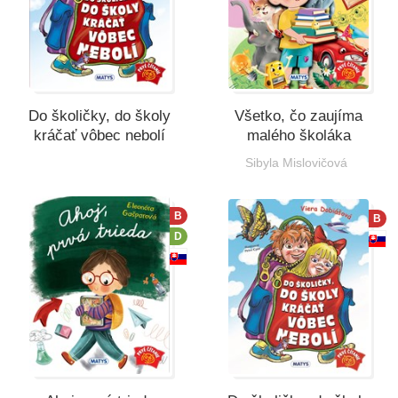
Do školičky, do školy
Všetko, čo zaujíma
kráčať vôbec nebolí
malého školáka
Sibyla Mislovičová
B
B
D