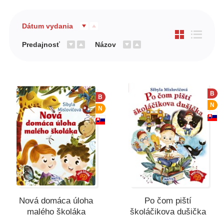
Dátum vydania
Predajnosť
Názov
B
B
N
N
Nová domáca úloha
Po čom piští
malého školáka
školáčikova dušička