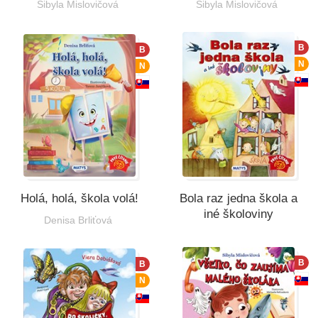
Sibyla Mislovičová
Sibyla Mislovičová
B
B
N
N
Holá, holá, škola volá!
Bola raz jedna škola a
iné školoviny
Denisa Brliťová
B
B
N