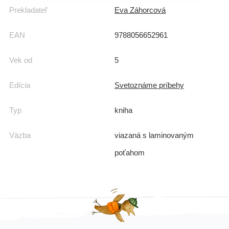
Prekladateľ
Eva Záhorcová
EAN
9788056652961
Vek od
5
Edícia
Svetoznáme príbehy
Typ
kniha
Väzba
viazaná s laminovaným
poťahom