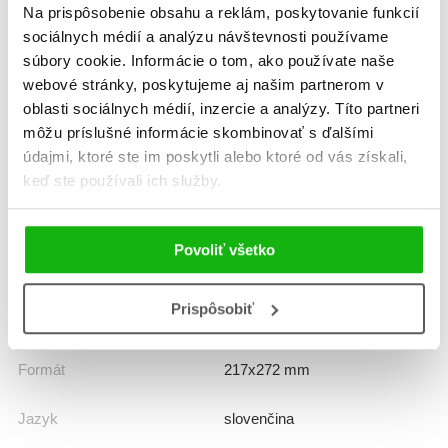
Na prispôsobenie obsahu a reklám, poskytovanie funkcií
sociálnych médií a analýzu návštevnosti používame
súbory cookie. Informácie o tom, ako používate naše
Informácie
webové stránky, poskytujeme aj našim partnerom v
oblasti sociálnych médií, inzercie a analýzy. Títo partneri
môžu príslušné informácie skombinovať s ďalšími
Žáner
rozprávka
údajmi, ktoré ste im poskytli alebo ktoré od vás získali,
keď ste používali ich služby.
Počet strán
176
K stiahnutiu
Povoliť všetko
Ukážka.pdf
Prispôsobiť
Dátum vydania
11.9.2026
Formát
217x272 mm
Jazyk
slovenčina