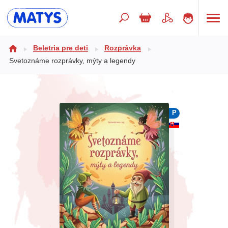
Hľadaný výraz
Beletria pre deti
Rozprávka
Svetoznáme rozprávky, mýty a legendy
Beletria pre deti
Doplnkový sortiment
P
Jazyky
Poézia
Populárno - náučné pre deti
Predškoláci
Výchova a pedagogika