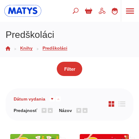
Hľadaný výraz
Predškoláci
Knihy
Predškoláci
Beletria pre deti
Doplnkový sortiment
Filter
Jazyky
Poézia
Populárno - náučné pre deti
Dátum vydania
Predškoláci
Predajnosť
Názov
Výchova a pedagogika