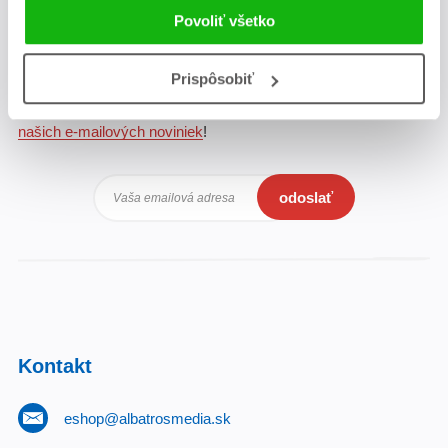
Povoliť všetko
Albatros Media newsletter
Prispôsobiť
Zaujíma Vás, aký knižný hit práve vychádza, na aký tovar je
výhodná zľava, aká beží súťaž o ceny?
Prihláste sa k odberu
našich e-mailových noviniek
!
odoslať
Vaša emailová adresa
Kontakt
eshop@albatrosmedia.sk