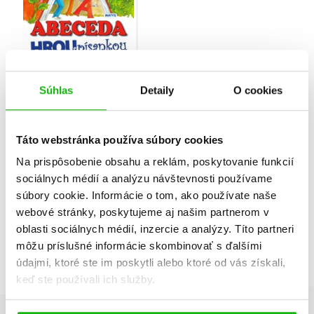
ABECEDA hrou s
Súhlas
Detaily
O cookies
písankou
Miroslava Slováčková
Táto webstránka používa súbory cookies
Na prispôsobenie obsahu a reklám, poskytovanie funkcií
Celkom kníh:
3
sociálnych médií a analýzu návštevnosti používame
súbory cookie. Informácie o tom, ako používate naše
1
webové stránky, poskytujeme aj našim partnerom v
oblasti sociálnych médií, inzercie a analýzy. Títo partneri
môžu príslušné informácie skombinovať s ďalšími
údajmi, ktoré ste im poskytli alebo ktoré od vás získali,
keď ste používali ich služby.