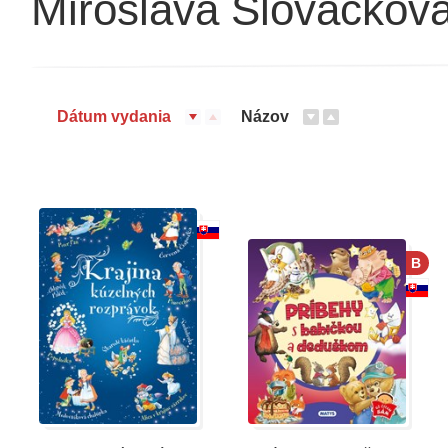
Miroslava Slováčkov
Dátum vydania
Názov
B