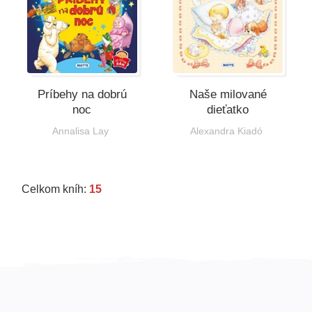
Príbehy na dobrú
Naše milované
noc
dieťatko
Annalisa Lay
Alexandra Kiadó
Celkom kníh:
15