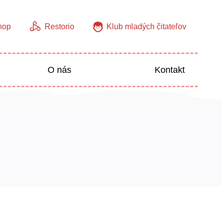
hop
Restorio
Klub mladých čitateľov
O nás
Kontakt
Jazyky
Predškoláci