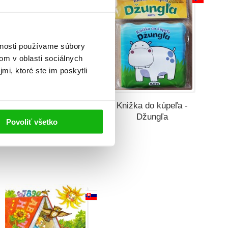
vnosti používame súbory
om v oblasti sociálnych
mi, ktoré ste im poskytli
Knižka do kúpeľa -
Knižka do kúpeľa -
Domáce zvieratká
Džungľa
Povoliť všetko