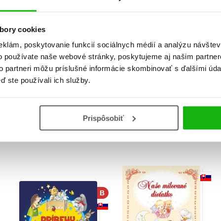
B
B
bory cookies
eklám, poskytovanie funkcií sociálnych médií a analýzu návšte
o používate naše webové stránky, poskytujeme aj našim partner
to partneri môžu príslušné informácie skombinovať s ďalšími údaj
ď ste používali ich služby.
Maľované čítanie:
Maľované čítanie:
Rozprávky pre
Veselé obrázkové
Prispôsobiť
maličkých
čítanie
Miroslava Slováčková
Miroslava Slováčková
B