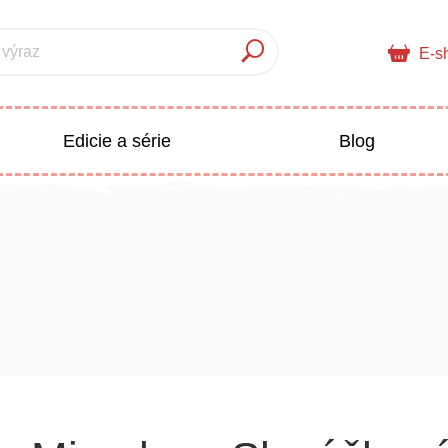
 výraz
E-s
Edicie a série
Blog
pre deti
Doplnkový sortiment
Populárno - náučné pre deti
 a pedagogika
Všetky kategórie