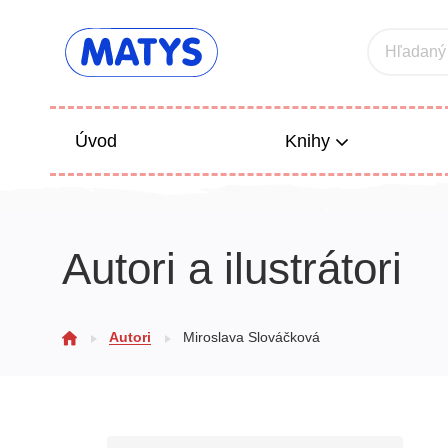
Hľadaný
Úvod
Knihy
Beletria 
Autori a ilustrátori
Poézia
Výchova
Autori
Miroslava Slováčková