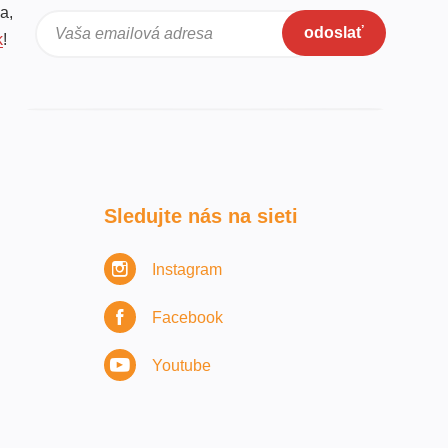
a,
odoslať
Vaša emailová adresa
k
!
Sledujte nás na sieti
Instagram
Facebook
Youtube