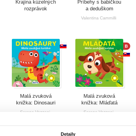
Krajina kúzelných
Príbehy s babičkou
rozprávok
a deduškom
Valentina Cammilli
B
Malá zvuková
Malá zvuková
knižka: Dinosauri
knižka: Mláďatá
Serena Vezzani
Serena Vezzani
Detaily