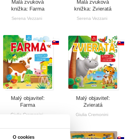
Malá zvuková
Malá zvuková
knižka: Farma
knižka: Zvieratá
Serena Vezzani
Serena Vezzani
Malý objaviteľ:
Malý objaviteľ:
Farma
Zvieratá
Giulia Cremonini
Giulia Cremonini
O cookies