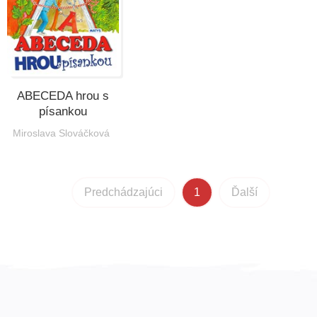
ABECEDA hrou s
písankou
Miroslava Slováčková
Predchádzajúci
1
Ďalší