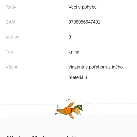
Rady
Veci v pohybe
EAN
9788056647431
Vek od
3
Typ
kniha
Väzba
viazaná s poťahom z iného
materiálu