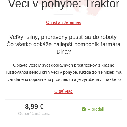
Veci v pohybe: Traktor
Všetky kategórie
Christian Jeremies
Veľký, silný, pripravený pustiť sa do roboty.
Čo všetko dokáže najlepší pomocník farmára
Dina?
Objavte veselý svet dopravných prostriedkov s krásne
ilustrovanou sériou kníh Veci v pohybe. Každá zo 4 knižiek má
tvar daného dopravného prostriedku a je vyrobená z mäkkého
materiálu, preto je ideálna pre malé detské ručičky. Na deti
Čítať viac
čakajú veselé príbehy plné zvieracích hrdinov, ktorí jazdia na
hasičskom aute, buldozéri, traktore či vláčiku. Vďaka výrezom
8,99 €
a atraktívnym ilustráciám sa malí čitatelia môžu aktívne zapojiť
V predaji
Odporúčaná cena
do deja. Knižky podporujú fantáziu, slovnú zásobu aj jemnú
motoriku. Zaručene potešia každého malého milovníka