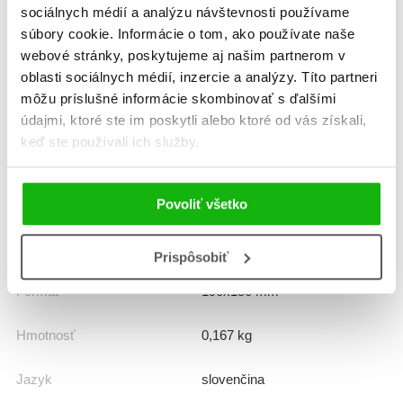
sociálnych médií a analýzu návštevnosti používame
Informácie
súbory cookie. Informácie o tom, ako používate naše
webové stránky, poskytujeme aj našim partnerom v
oblasti sociálnych médií, inzercie a analýzy. Títo partneri
Žáner
leporelo
môžu príslušné informácie skombinovať s ďalšími
údajmi, ktoré ste im poskytli alebo ktoré od vás získali,
Počet strán
10
keď ste používali ich služby.
K stiahnutiu
Ukážka.pdf
Povoliť všetko
Dátum vydania
7.11.2025
Prispôsobiť
Formát
190x150 mm
Hmotnosť
0,167 kg
Jazyk
slovenčina