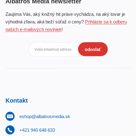
Albatros Media newsletter
Zaujíma Vás, aký knižný hit práve vychádza, na aký tovar je
výhodná zľava, aká beží súťaž o ceny?
Prihláste sa k odberu
našich e-mailových noviniek
!
odoslať
Vaša emailová adresa
Kontakt
eshop@albatrosmedia.sk
+421 940 648 633