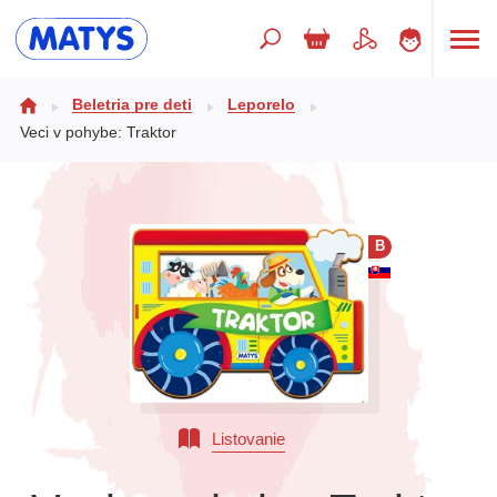
Hľadaný výraz
Beletria pre deti
Leporelo
Veci v pohybe: Traktor
Beletria pre deti
Doplnkový sortiment
B
Jazyky
Poézia
Populárno - náučné pre deti
Predškoláci
Výchova a pedagogika
Listovanie