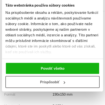
Táto webstránka používa súbory cookies
Na prispôsobenie obsahu a reklám, poskytovanie funkcií
sociálnych médií a analýzu návštevnosti používame
súbory cookie. Informácie o tom, ako používate naše
Informácie
webové stránky, poskytujeme aj našim partnerom v
oblasti sociálnych médií, inzercie a analýzy. Títo partneri
môžu príslušné informácie skombinovať s ďalšími
Žáner
leporelo
údajmi, ktoré ste im poskytli alebo ktoré od vás získali,
keď ste používali ich služby.
Počet strán
10
K stiahnutiu
Ukážka.pdf
Povoliť všetko
Prispôsobiť
Dátum vydania
7.11.2025
Formát
190x150 mm