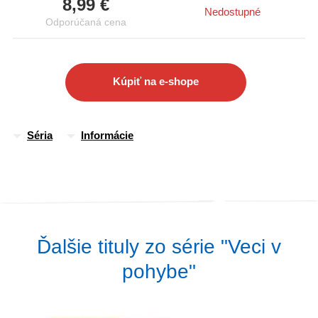
8,99 €
a atraktívnym ilustráciám sa malí čitatelia môžu aktívne zapojiť
Nedostupné
Odporúčaná cena
do deja. Knižky podporujú fantáziu, slovnú zásobu aj jemnú
motoriku. Zaručene potešia každého malého milovníka
dopravných prostriedkov.
Kúpiť na e-shope
Séria
Informácie
Ďalšie tituly zo série "Veci v
pohybe"