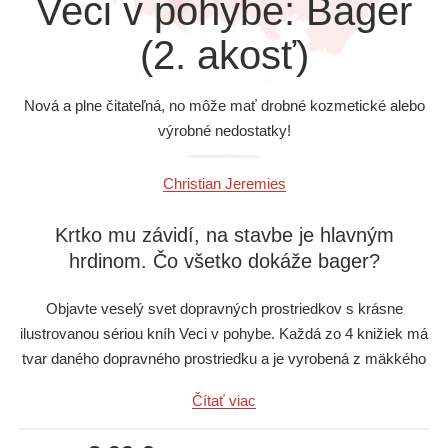
Veci v pohybe: Bager
Všetky kategórie
(2. akosť)
Nová a plne čitateľná, no môže mať drobné kozmetické alebo
výrobné nedostatky!
Christian Jeremies
Krtko mu závidí, na stavbe je hlavným
hrdinom. Čo všetko dokáže bager?
Objavte veselý svet dopravných prostriedkov s krásne
ilustrovanou sériou kníh Veci v pohybe. Každá zo 4 knižiek má
tvar daného dopravného prostriedku a je vyrobená z mäkkého
materiálu, preto je ideálna pre malé detské ručičky. Na deti
Čítať viac
čakajú veselé príbehy plné zvieracích hrdinov, ktorí jazdia na
hasičskom aute, buldozéri, traktore či vláčiku. Vďaka výrezom