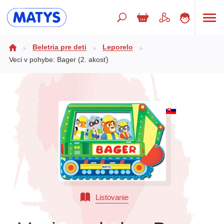
Hľadaný výraz
Beletria pre deti
Leporelo
Veci v pohybe: Bager (2. akosť)
Beletria pre deti
Doplnkový sortiment
Jazyky
Poézia
Populárno - náučné pre deti
Predškoláci
Výchova a pedagogika
Listovanie