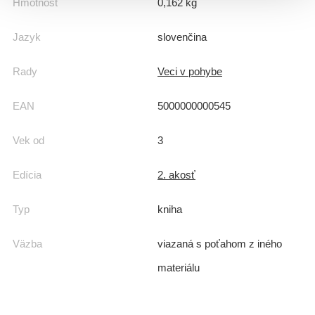
Hmotnosť
0,162 kg
Jazyk
slovenčina
Rady
Veci v pohybe
EAN
5000000000545
Vek od
3
Edícia
2. akosť
Typ
kniha
Väzba
viazaná s poťahom z iného
materiálu