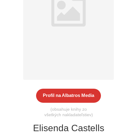
Všetky kategórie
Profil na Albatros Media
(obsahuje knihy zo
všetkých nakladateľstiev)
Elisenda Castells