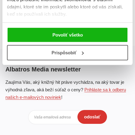
údajmi, ktoré ste im poskytli alebo ktoré od vás získali,
Celkom kníh:
2
keď ste používali ich služby.
1
Povoliť všetko
Prispôsobiť
Albatros Media newsletter
Zaujíma Vás, aký knižný hit práve vychádza, na aký tovar je
výhodná zľava, aká beží súťaž o ceny?
Prihláste sa k odberu
našich e-mailových noviniek
!
odoslať
Vaša emailová adresa