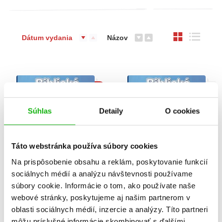
Dátum vydania
Názov
B
Súhlas
Detaily
O cookies
Táto webstránka používa súbory cookies
Na prispôsobenie obsahu a reklám, poskytovanie funkcií
sociálnych médií a analýzu návštevnosti používame
Biblické príbehy pre
Biblické príbehy pre
súbory cookie. Informácie o tom, ako používate naše
deti
deti
webové stránky, poskytujeme aj našim partnerom v
Elisenda Castells
Elisenda Castells
oblasti sociálnych médií, inzercie a analýzy. Títo partneri
môžu príslušné informácie skombinovať s ďalšími