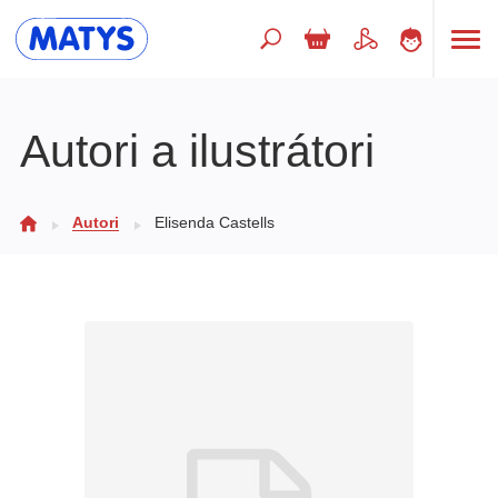
Hľadaný výraz
Autori a ilustrátori
Beletria pre deti
Autori
Elisenda Castells
Doplnkový sortiment
Jazyky
Poézia
Populárno - náučné pre deti
Predškoláci
Výchova a pedagogika