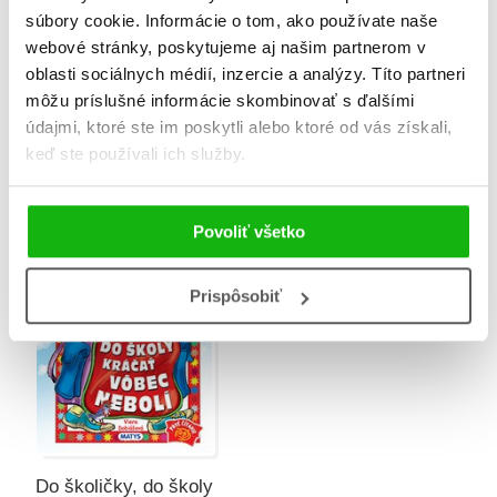
súbory cookie. Informácie o tom, ako používate naše
webové stránky, poskytujeme aj našim partnerom v
oblasti sociálnych médií, inzercie a analýzy. Títo partneri
môžu príslušné informácie skombinovať s ďalšími
údajmi, ktoré ste im poskytli alebo ktoré od vás získali,
My sme super prváci
Moja prvá čítanka
keď ste používali ich služby.
Viera Dobiášová
Viera Dobiášová
Povoliť všetko
Prispôsobiť
Do školičky, do školy