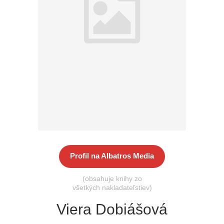
Všetky kategórie
Profil na Albatros Media
(obsahuje knihy zo
všetkých nakladateľstiev)
Viera Dobiášová