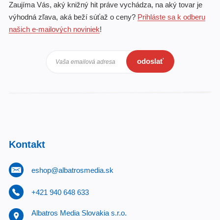
Zaujíma Vás, aký knižný hit práve vychádza, na aký tovar je
výhodná zľava, aká beží súťaž o ceny?
Prihláste sa k odberu
našich e-mailových noviniek
!
odoslať
Vaša emailová adresa
Kontakt
eshop@albatrosmedia.sk
+421 940 648 633
Albatros Media Slovakia s.r.o.