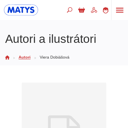
Hľadaný výraz
Autori a ilustrátori
Beletria pre deti
Autori
Viera Dobiášová
Doplnkový sortiment
Jazyky
Poézia
Populárno - náučné pre deti
Predškoláci
Výchova a pedagogika