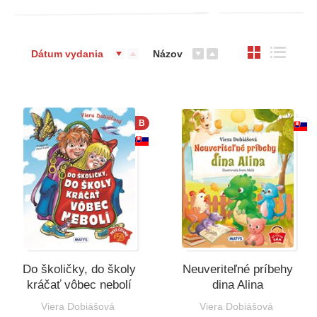
Dátum vydania
Názov
B
Do školičky, do školy
Neuveriteľné príbehy
kráčať vôbec nebolí
dina Alina
Viera Dobiášová
Viera Dobiášová