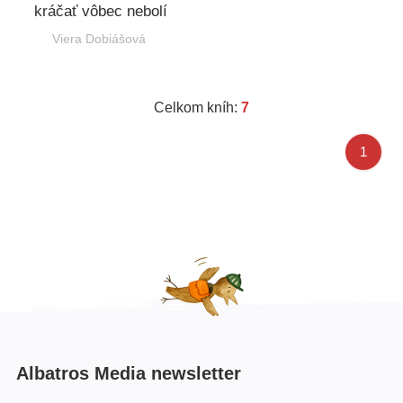
kráčať vôbec nebolí
Viera Dobiášová
Celkom kníh:
7
1
Albatros Media newsletter