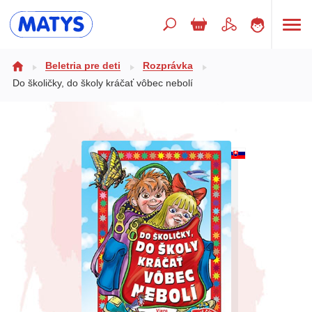
Hľadaný výraz
Beletria pre deti
Rozprávka
Do školičky, do školy kráčať vôbec nebolí
Beletria pre deti
Doplnkový sortiment
Jazyky
Poézia
Populárno - náučné pre deti
Predškoláci
Výchova a pedagogika