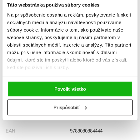
Táto webstránka používa súbory cookies
Žáner
rozprávka
Na prispôsobenie obsahu a reklám, poskytovanie funkcií
sociálnych médií a analýzu návštevnosti používame
básničky, riekanky, rečňovanky
súbory cookie. Informácie o tom, ako používate naše
webové stránky, poskytujeme aj našim partnerom v
Počet strán
48
oblasti sociálnych médií, inzercie a analýzy. Títo partneri
môžu príslušné informácie skombinovať s ďalšími
Dátum vydania
1.1.2016
údajmi, ktoré ste im poskytli alebo ktoré od vás získali,
keď ste používali ich služby.
Formát
160x205 mm
Hmotnosť
0,26 kg
Povoliť všetko
Jazyk
slovenčina
Prispôsobiť
Ilustrátor
Peter Cpin
EAN
9788080884444