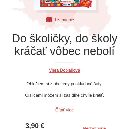
Všetky kategórie
Listovanie
Do školičky, do školy
kráčať vôbec nebolí
Viera Dobiášová
Oblečiem si z abecedy poskladané šaty.
Číslicami môžem si zas dlhé chvíle krátiť.
Do vlasov si poukrývam noty novej pesničky,
Čítať viac
preto kráčať nebolí ma do školy či školičky.
3,90 €
Nedostupné