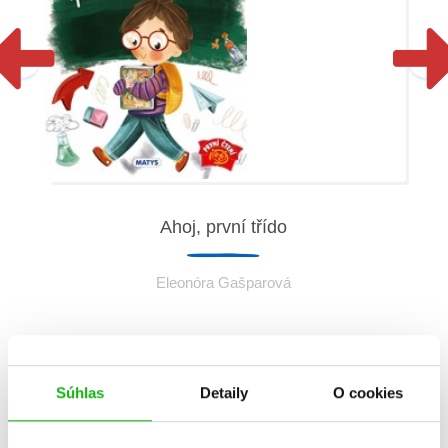
Ahoj, první třído
Eleonóra Gašparová
Súhlas
Detaily
O cookies
Informácie