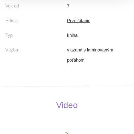
Vek od
7
Edícia
Prvé čítanie
Typ
kniha
Väzba
viazaná s laminovaným
poťahom
Video