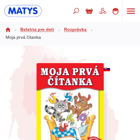
Hľadaný výraz
Beletria pre deti
Rozprávka
Moja prvá čítanka
Beletria pre deti
Doplnkový sortiment
Jazyky
Poézia
Populárno - náučné pre deti
Predškoláci
Výchova a pedagogika