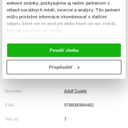
webové stránky, poskytujeme aj našim partnerom v
básničky, riekanky, rečňovanky
oblasti sociálnych médií, inzercie a analýzy. Títo partneri
môžu príslušné informácie skombinovať s ďalšími
Počet strán
48
údajmi, ktoré ste im poskytli alebo ktoré od vás získali,
keď ste používali ich služby.
Dátum vydania
1.1.2016
Formát
170x210 mm
Povoliť všetko
Hmotnosť
0,28 kg
Prispôsobiť
Jazyk
slovenčina
Ilustrátor
Adolf Dudek
EAN
9788080884482
Vek od
7