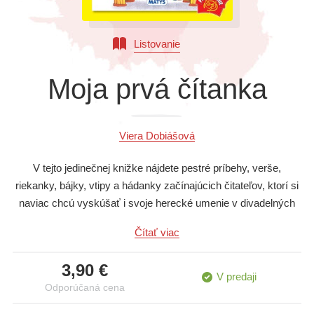
Všetky kategórie
Listovanie
Moja prvá čítanka
Viera Dobiášová
V tejto jedinečnej knižke nájdete pestré príbehy, verše,
riekanky, bájky, vtipy a hádanky začínajúcich čitateľov, ktorí si
naviac chcú vyskúšať i svoje herecké umenie v divadelných
scénkach. Sú tu tiež rady a príklady ako písať listy. Pestré
Čítať viac
prvé čítanie, ktoré je obľúbenou knižkou v školách.
3,90 €
V predaji
Odporúčaná cena