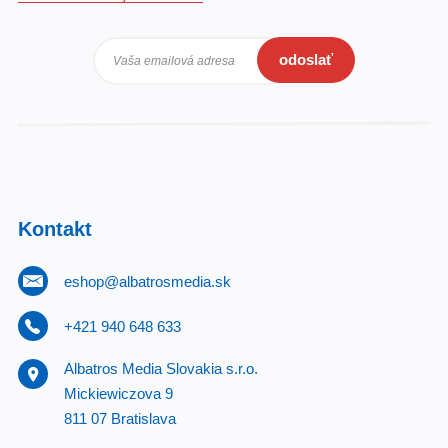
odoslať
Vaša emailová adresa
Kontakt
eshop@albatrosmedia.sk
+421 940 648 633
Albatros Media Slovakia s.r.o.
Mickiewiczova 9
811 07 Bratislava