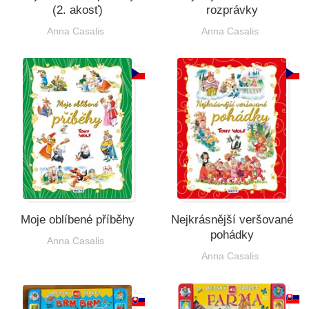
(2. akosť)
rozprávky
Anna Casalis
Anna Casalis
Moje oblíbené příběhy
Nejkrásnější veršované
pohádky
Anna Casalis
Anna Casalis