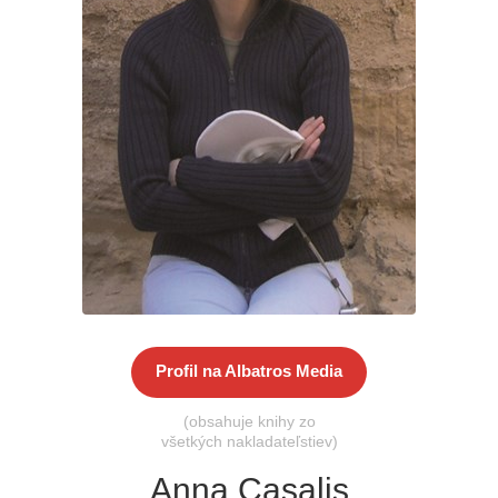
Všetky kategórie
Profil na Albatros Media
(obsahuje knihy zo
všetkých nakladateľstiev)
Anna Casalis