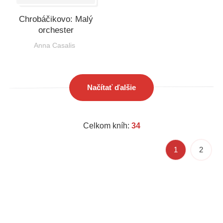
Chrobáčikovo: Malý
orchester
Anna Casalis
Načítať ďalšie
Celkom kníh:
34
1
2