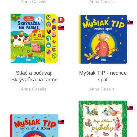
Anna Casalis
Anna Casalis
B
Stlač a počúvaj:
Myšiak TIP - nechce
Skrývačka na farme
spať
Anna Casalis
Anna Casalis