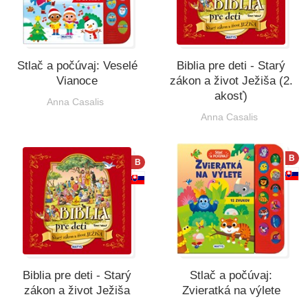
Stlač a počúvaj: Veselé
Biblia pre deti - Starý
Vianoce
zákon a život Ježiša (2.
akosť)
Anna Casalis
Anna Casalis
B
B
Biblia pre deti - Starý
Stlač a počúvaj:
zákon a život Ježiša
Zvieratká na výlete