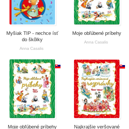
Myšiak TIP - nechce ísť
Moje obľúbené príbehy
do škôlky
Anna Casalis
Anna Casalis
Moje obľúbené príbehy
Najkrajšie veršované