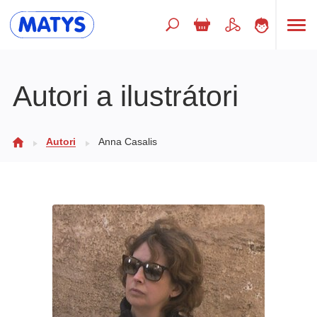
Hľadaný výraz
Autori a ilustrátori
Beletria pre deti
Autori
Anna Casalis
Doplnkový sortiment
Jazyky
Poézia
Populárno - náučné pre deti
Predškoláci
Výchova a pedagogika