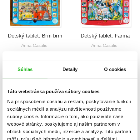
Detský tablet: Brm brm
Detský tablet: Farma
Anna Casalis
Anna Casalis
Súhlas
Detaily
O cookies
Táto webstránka používa súbory cookies
Na prispôsobenie obsahu a reklám, poskytovanie funkcií
sociálnych médií a analýzu návštevnosti používame
súbory cookie. Informácie o tom, ako používate naše
Knižka s okienkami:
Knižka s okienkami:
Farma
Mesto
webové stránky, poskytujeme aj našim partnerom v
oblasti sociálnych médií, inzercie a analýzy. Títo partneri
Anna Casalis
Anna Casalis
môžu príslušné informácie skombinovať s ďalšími