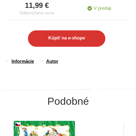
11,99 €
V predaji
Odporúčaná cena
Kúpiť na e-shope
Informácie
Autor
Podobné