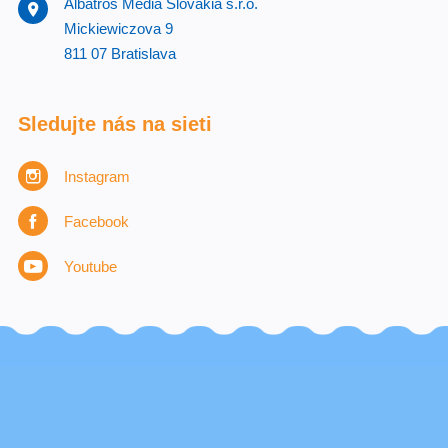
Albatros Media Slovakia s.r.o.
Mickiewiczova 9
811 07 Bratislava
Sledujte nás na sieti
Instagram
Facebook
Youtube