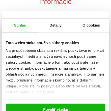
Informácie
Žáner
ilustrované knihy
Súhlas
Detaily
O cookies
povesti, mýty, báje
Počet strán
64
Táto webstránka používa súbory cookies
Na prispôsobenie obsahu a reklám, poskytovanie funkcií
Dátum vydania
1.5.2024
sociálnych médií a analýzu návštevnosti používame
súbory cookie. Informácie o tom, ako používate naše
Formát
215x275 mm
webové stránky, poskytujeme aj našim partnerom v
oblasti sociálnych médií, inzercie a analýzy. Títo partneri
Hmotnosť
0,64 kg
môžu príslušné informácie skombinovať s ďalšími
údajmi, ktoré ste im poskytli alebo ktoré od vás získali,
Jazyk
slovenčina
keď ste používali ich služby.
Ilustrátor
Tony Wolf
Povoliť všetko