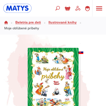
Hľadaný výraz
Beletria pre deti
Ilustrované knihy
Moje obľúbené príbehy
Beletria pre deti
Doplnkový sortiment
Jazyky
Poézia
Populárno - náučné pre deti
Predškoláci
Výchova a pedagogika