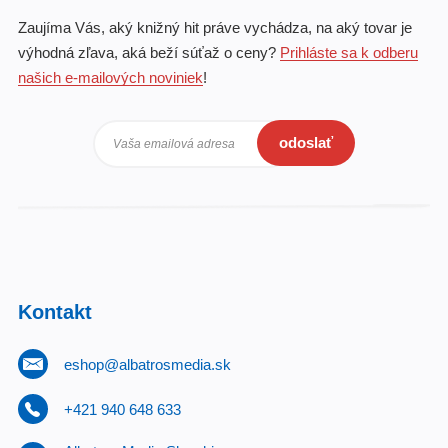
Zaujíma Vás, aký knižný hit práve vychádza, na aký tovar je
výhodná zľava, aká beží súťaž o ceny?
Prihláste sa k odberu
našich e-mailových noviniek
!
odoslať
Vaša emailová adresa
Kontakt
eshop@albatrosmedia.sk
+421 940 648 633