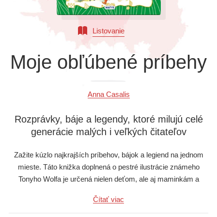
Všetky kategórie
Listovanie
Moje obľúbené príbehy
Anna Casalis
Rozprávky, báje a legendy, ktoré milujú celé
generácie malých i veľkých čitateľov
Zažite kúzlo najkrajších príbehov, bájok a legiend na jednom
mieste. Táto knižka doplnená o pestré ilustrácie známeho
Tonyho Wolfa je určená nielen deťom, ale aj maminkám a
ocinkom, a zaručuje, že budete zaspávať v sprievode
Čítať viac
nádherných rozprávok.