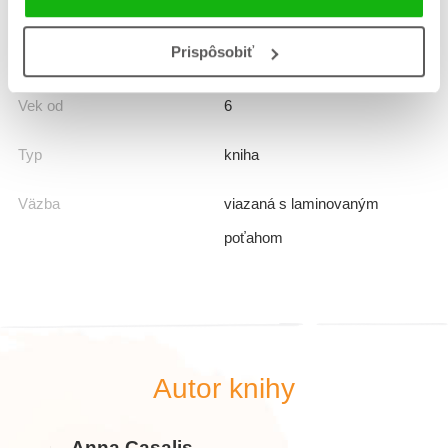
Prekladateľ
Silvia Barčák
Prispôsobiť
EAN
9788080888251
Vek od
6
Typ
kniha
Väzba
viazaná s laminovaným
poťahom
Autor knihy
Anna Casalis