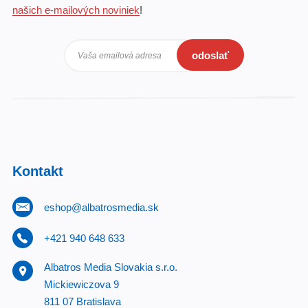
našich e-mailových noviniek
!
odoslať
Vaša emailová adresa
Kontakt
eshop@albatrosmedia.sk
+421 940 648 633
Albatros Media Slovakia s.r.o.
Mickiewiczova 9
811 07 Bratislava