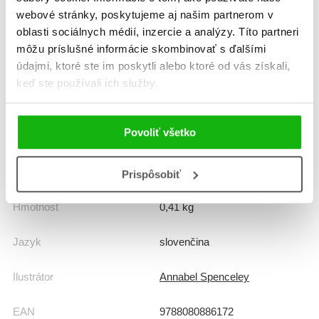
webové stránky, poskytujeme aj našim partnerom v
oblasti sociálnych médií, inzercie a analýzy. Títo partneri
Žáner
ilustrované knihy
môžu príslušné informácie skombinovať s ďalšími
údajmi, ktoré ste im poskytli alebo ktoré od vás získali,
rozprávka
keď ste používali ich služby.
Počet strán
40
Povoliť všetko
Dátum vydania
1.12.2019
Formát
235x230 mm
Prispôsobiť
Hmotnosť
0,41 kg
Jazyk
slovenčina
Ilustrátor
Annabel Spenceley
EAN
9788080886172