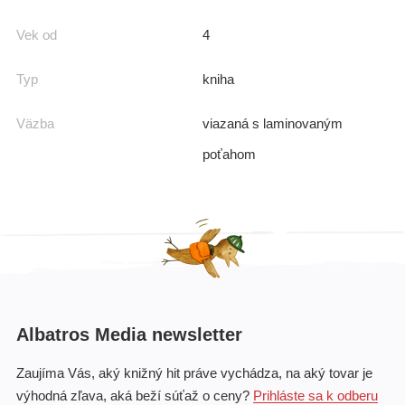
Vek od
4
Typ
kniha
Väzba
viazaná s laminovaným
poťahom
Albatros Media newsletter
Zaujíma Vás, aký knižný hit práve vychádza, na aký tovar je
výhodná zľava, aká beží súťaž o ceny?
Prihláste sa k odberu