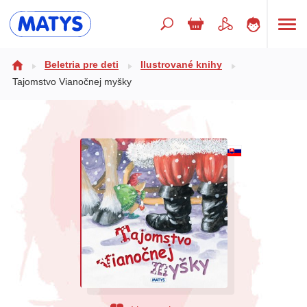
Hľadaný výraz
Beletria pre deti
Ilustrované knihy
Tajomstvo Vianočnej myšky
Beletria pre deti
Doplnkový sortiment
Jazyky
Poézia
Populárno - náučné pre deti
Predškoláci
Výchova a pedagogika