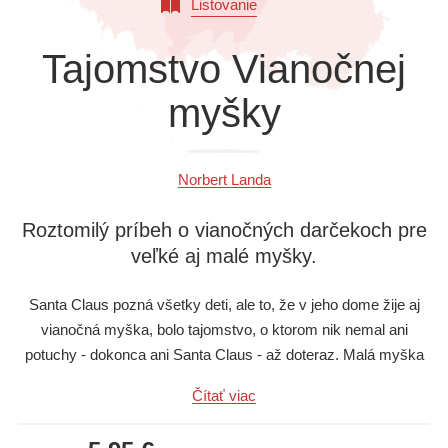
Listovanie
Všetky kategórie
Tajomstvo Vianočnej
myšky
Norbert Landa
Roztomilý príbeh o vianočných darčekoch pre
veľké aj malé myšky.
Santa Claus pozná všetky deti, ale to, že v jeho dome žije aj
vianočná myška, bolo tajomstvo, o ktorom nik nemal ani
potuchy - dokonca ani Santa Claus - až doteraz. Malá myška
sa totiž skrýva vskutku bravúrne. Kým Santa Claus balí
Čítať viac
darčeky, myška ho pozorne sleduje a zoberie všetko, čo
spadne na zem: autíčka, guľôčky, farebné stuhy... Neskôr