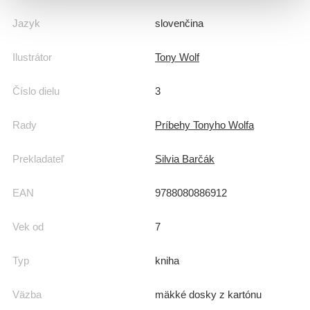
Jazyk
slovenčina
Ilustrátor
Tony Wolf
Číslo dielu
3
Rady
Príbehy Tonyho Wolfa
Prekladateľ
Silvia Barčák
EAN
9788080886912
Vek od
7
Typ
kniha
Väzba
mäkké dosky z kartónu