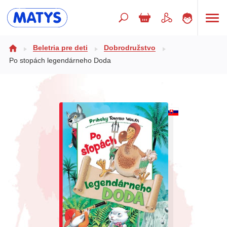
Hľadaný výraz
Beletria pre deti
Dobrodružstvo
Po stopách legendárneho Doda
Beletria pre deti
Doplnkový sortiment
Jazyky
Poézia
Populárno - náučné pre deti
Predškoláci
Výchova a pedagogika