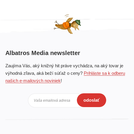
Albatros Media newsletter
Zaujíma Vás, aký knižný hit práve vychádza, na aký tovar je
výhodná zľava, aká beží súťaž o ceny?
Prihláste sa k odberu
našich e-mailových noviniek
!
odoslať
Vaša emailová adresa