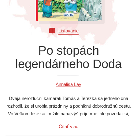
Všetky kategórie
Listovanie
Po stopách
legendárneho Doda
Annalisa Lay
Dvaja nerozluční kamaráti Tomáš a Terezka sa jedného dňa
rozhodli, že si urobia prázdniny a podniknú dobrodružnú cestu.
Vo Veľkom lese sa im žilo nanajvýš príjemne, ale povedali si,
že je načase nadýchať sa slaného morského vzduchu. A tak
Čítať viac
sa na veľkej plachetnici vydali na vzrušujúcu cestu po Južnom
mori. Nikdy by si neboli pomysleli, že na svojej dobrodružnej