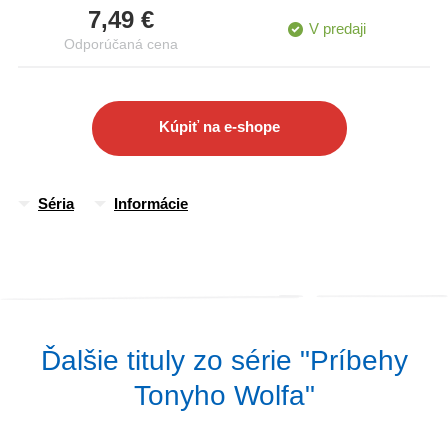
7,49 €
ceste stretnú legendárneho nelietavého vtáka - dronta Doda! 3.
V predaji
Odporúčaná cena
kniha zo série Príbehy Tonyho Wolfa
Kúpiť na e-shope
Séria
Informácie
Ďalšie tituly zo série "Príbehy
Tonyho Wolfa"