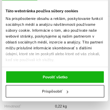
Táto webstránka používa súbory cookies
Na prispôsobenie obsahu a reklám, poskytovanie funkcií
sociálnych médií a analýzu návštevnosti používame
Informácie
súbory cookie. Informácie o tom, ako používate naše
webové stránky, poskytujeme aj našim partnerom v
oblasti sociálnych médií, inzercie a analýzy. Títo partneri
môžu príslušné informácie skombinovať s ďalšími
Žáner
dobrodružstvo
údajmi, ktoré ste im poskytli alebo ktoré od vás získali,
ilustrované knihy
keď ste používali ich služby.
Počet strán
64
Povoliť všetko
Dátum vydania
1.3.2022
Prispôsobiť
Formát
165x240 mm
Hmotnosť
0,22 kg