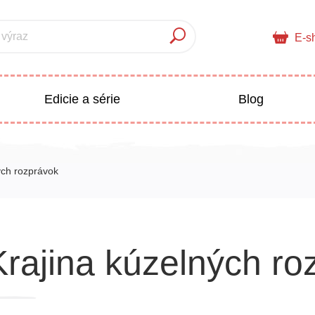
 výraz
E-s
Edicie a série
Blog
pre deti
Doplnkový sortiment
ých rozprávok
Populárno - náučné pre deti
 a pedagogika
Krajina kúzelných ro
Všetky kategórie