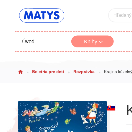
Hľadaný
Úvod
Knihy
Beletria 
Beletria pre deti
Rozprávka
Krajina kúzeln
Poézia
Výchova