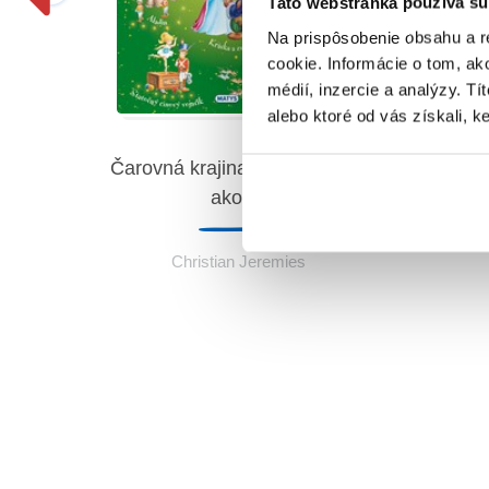
Táto webstránka používa sú
Na prispôsobenie obsahu a r
cookie. Informácie o tom, ak
médií, inzercie a analýzy. Tí
alebo ktoré od vás získali, ke
Nová
Čarovná krajina rozprávok (2.
anie
akosť)
Christian Jeremies