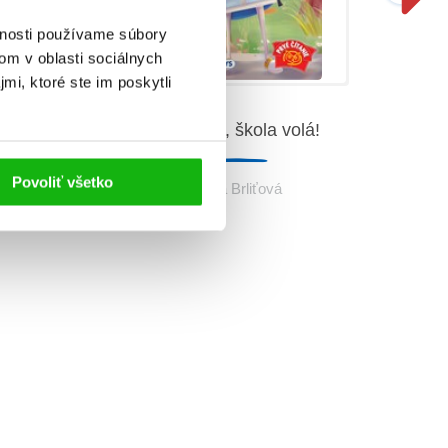
vnosti používame súbory
om v oblasti sociálnych
mi, ktoré ste im poskytli
Do 
Holá, holá, škola volá!
 dušička
Povoliť všetko
Denisa Brliťová