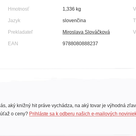
Hmotnosť
1,336 kg
V
Jazyk
slovenčina
T
Prekladateľ
Miroslava Slováčková
V
EAN
9788080888237
ás, aký knižný hit práve vychádza, na aký tovar je výhodná zľav
súťaž o ceny?
Prihláste sa k odberu našich e-mailových novinie