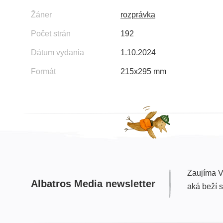
Žáner
rozprávka
Počet strán
192
Dátum vydania
1.10.2024
Formát
215x295 mm
Zaujíma V
Albatros Media newsletter
aká beží 