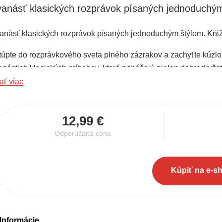
anásť klasických rozprávok písaných jednoduchým
anásť klasických rozprávok písaných jednoduchým štýlom. Knižk
túpte do rozprávkového sveta plného zázrakov a zachyťte kúzlo
anástich klasických príbehov, ktoré prinášajú nielen dobrodružs
ať viac
12,99 €
Odporúčaná cena
Kúpiť na e-s
Informácie