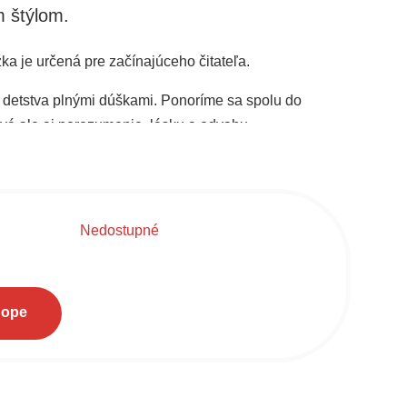
 štýlom.
a je určená pre začínajúceho čitateľa.
 detstva plnými dúškami. Ponoríme sa spolu do
tvá ale aj porozumenie, lásku a odvahu.
Nedostupné
hope