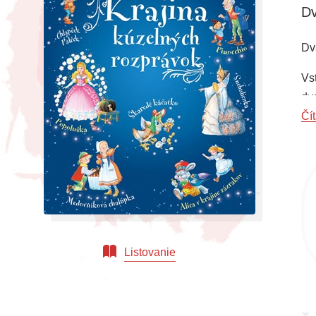
Dv
Dv
Vs
dv
Čít
Listovanie