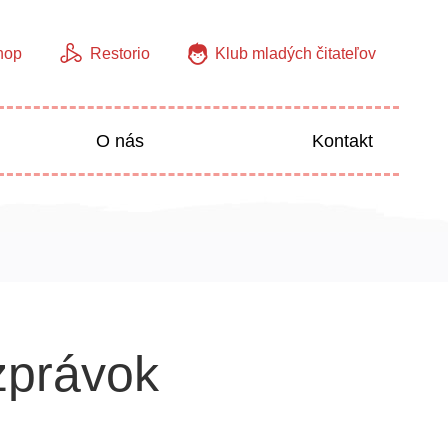
hop
Restorio
Klub mladých čitateľov
O nás
Kontakt
Jazyky
Predškoláci
zprávok