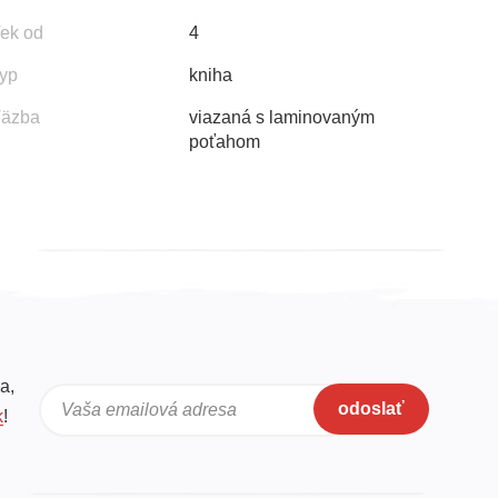
ek od
4
yp
kniha
äzba
viazaná s laminovaným
poťahom
a,
odoslať
Vaša emailová adresa
k
!