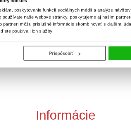
bory cookies
eklám, poskytovanie funkcií sociálnych médií a analýzu návšte
o používate naše webové stránky, poskytujeme aj našim partner
to partneri môžu príslušné informácie skombinovať s ďalšími údaj
ď ste používali ich služby.
 domáca úloha malého
Po čom piští školáčikova
školáka
Prispôsobiť
Sibyla Mislovičová
Sibyla Mislovičová
Informácie