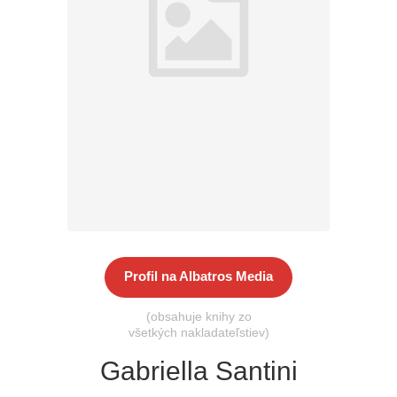
Všetky kategórie
Profil na Albatros Media
(obsahuje knihy zo
všetkých nakladateľstiev)
Gabriella Santini