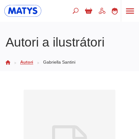
Hľadaný výraz
Autori a ilustrátori
Beletria pre deti
Autori
Gabriella Santini
Doplnkový sortiment
Jazyky
Poézia
Populárno - náučné pre deti
Predškoláci
Výchova a pedagogika