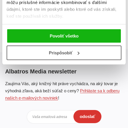
môžu príslušné informácie skombinovať s ďalšími
údajmi, ktoré ste im poskytli alebo ktoré od vás získali,
keď ste používali ich služby.
Celkom kníh:
1
1
Povoliť všetko
Prispôsobiť
Albatros Media newsletter
Zaujíma Vás, aký knižný hit práve vychádza, na aký tovar je
výhodná zľava, aká beží súťaž o ceny?
Prihláste sa k odberu
našich e-mailových noviniek
!
odoslať
Vaša emailová adresa