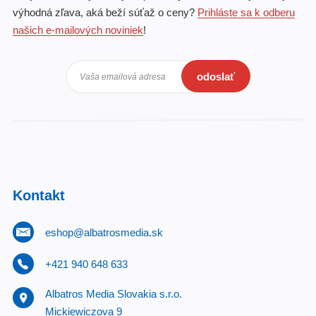
výhodná zľava, aká beží súťaž o ceny?
Prihláste sa k odberu
našich e-mailových noviniek
!
odoslať
Vaša emailová adresa
Kontakt
eshop@albatrosmedia.sk
+421 940 648 633
Albatros Media Slovakia s.r.o.
Mickiewiczova 9