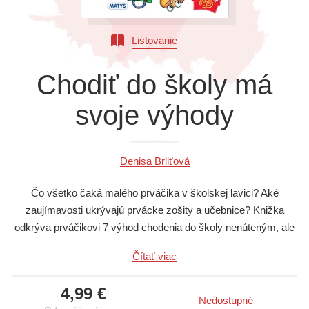
Všetky kategórie
Listovanie
Chodiť do školy má
svoje výhody
Denisa Brliťová
Čo všetko čaká malého prváčika v školskej lavici? Aké
zaujímavosti ukrývajú prvácke zošity a učebnice? Knižka
odkrýva prváčikovi 7 výhod chodenia do školy nenúteným, ale
zábavným a poučným spôsobom: 1. naučí sa počítať a logicky
Čítať viac
myslieť, 2. naučí sa o rastlinkách a stromoch, 3. naučí sa o
živočíchoch, 4. naučí sa o striedaní dňa a noci i ročných
4,99 €
období, 5. naučí sa o hygiene, zdraví a zdravej výžive, 6. naučí
Nedostupné