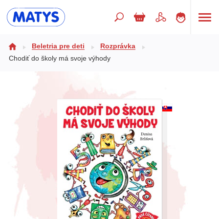
Hľadaný výraz
Beletria pre deti
Rozprávka
Chodiť do školy má svoje výhody
Beletria pre deti
Doplnkový sortiment
Jazyky
Poézia
Populárno - náučné pre deti
Predškoláci
Výchova a pedagogika