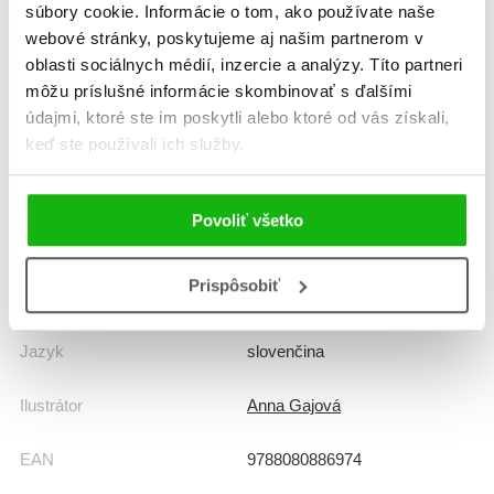
súbory cookie. Informácie o tom, ako používate naše
webové stránky, poskytujeme aj našim partnerom v
Žáner
rozprávka
oblasti sociálnych médií, inzercie a analýzy. Títo partneri
básničky, riekanky, rečňovanky
môžu príslušné informácie skombinovať s ďalšími
údajmi, ktoré ste im poskytli alebo ktoré od vás získali,
Počet strán
48
keď ste používali ich služby.
Dátum vydania
1.3.2022
Povoliť všetko
Formát
160x205 mm
Prispôsobiť
Hmotnosť
0,208 kg
Jazyk
slovenčina
Ilustrátor
Anna Gajová
EAN
9788080886974