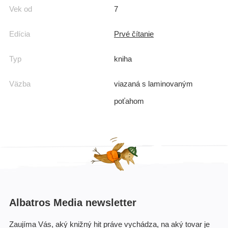
Vek od
7
Edícia
Prvé čítanie
Typ
kniha
Väzba
viazaná s laminovaným
poťahom
Albatros Media newsletter
Zaujíma Vás, aký knižný hit práve vychádza, na aký tovar je