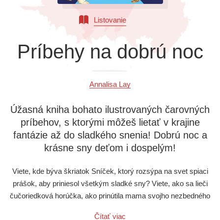
Všetky kategórie
Listovanie
Príbehy na dobrú noc
Annalisa Lay
Úžasná kniha bohato ilustrovaných čarovných
príbehov, s ktorými môžeš lietať v krajine
fantázie až do sladkého snenia! Dobrú noc a
krásne sny deťom i dospelým!
Viete, kde býva škriatok Sníček, ktorý rozsýpa na svet spiaci
prášok, aby priniesol všetkým sladké sny? Viete, ako sa lieči
čučoriedková horúčka, ako prinútila mama svojho nezbedného
psíka umývať si zuby a aké huncútstva vyviedol škriatok
Čítať viac