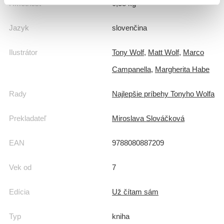
Hmotnosť
0,58 kg
Jazyk
slovenčina
Ilustrátor
Tony Wolf
,
Matt Wolf
,
Marco
Campanella
,
Margherita Habe
Rady
Najlepšie príbehy Tonyho Wolfa
Prekladateľ
Miroslava Slováčková
EAN
9788080887209
Vek od
7
Edícia
Už čítam sám
Typ
kniha