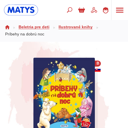
Hľadaný výraz
Beletria pre deti
Ilustrované knihy
Príbehy na dobrú noc
Beletria pre deti
Doplnkový sortiment
B
Jazyky
Poézia
Populárno - náučné pre deti
Predškoláci
Výchova a pedagogika