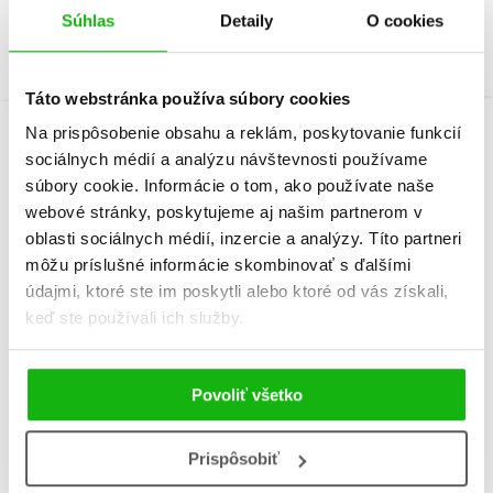
Súhlas
Detaily
O cookies
Táto webstránka používa súbory cookies
Na prispôsobenie obsahu a reklám, poskytovanie funkcií
sociálnych médií a analýzu návštevnosti používame
Informácie
súbory cookie. Informácie o tom, ako používate naše
webové stránky, poskytujeme aj našim partnerom v
oblasti sociálnych médií, inzercie a analýzy. Títo partneri
Žáner
ilustrované knihy
môžu príslušné informácie skombinovať s ďalšími
rozprávka
údajmi, ktoré ste im poskytli alebo ktoré od vás získali,
keď ste používali ich služby.
Počet strán
80
Dátum vydania
1.8.2022
Povoliť všetko
Formát
205x235 mm
Prispôsobiť