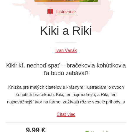
Všetky kategórie
Listovanie
Kiki a Riki
Ivan Vanák
Kikirikí, nechoď spať – bračekovia kohútikovia
ťa budú zabávať!
Knižka pre malých čitateľov s krásnymi ilustráciami o dvoch
kohútích bračekoch. Kiki, ten najmúdrejší, a Riki, ten
najodvážnejší tvor na farme, zažívajú rôzne veselé príhody, s
nimi je vždy zábava! Prečítajte si o veselých zvieracích
Čítať viac
dobrodružstvách – o rybičkách, ktoré zablatili celú farmu, aj
keď pritom na farme vôbec nikdy neboli, o oslobodení páva
9,99 €
Emila zo ZOO a tiež o tom, ako kohútí bračekovia prekabátili