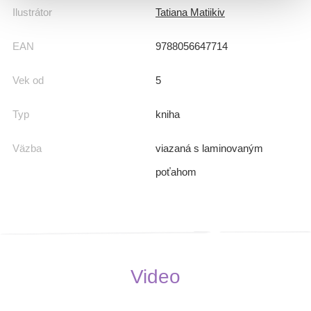
Ilustrátor
Tatiana Matiikiv
EAN
9788056647714
Vek od
5
Typ
kniha
Väzba
viazaná s laminovaným
poťahom
Video