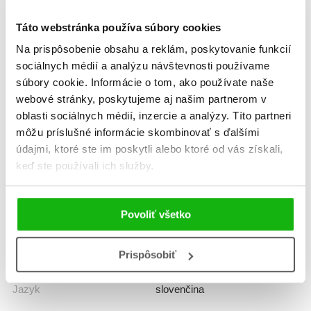
Táto webstránka používa súbory cookies
Žáner
príbehy o zvieratách
Na prispôsobenie obsahu a reklám, poskytovanie funkcií
sociálnych médií a analýzu návštevnosti používame
slovenská tvorba
súbory cookie. Informácie o tom, ako používate naše
webové stránky, poskytujeme aj našim partnerom v
Počet strán
48
oblasti sociálnych médií, inzercie a analýzy. Títo partneri
môžu príslušné informácie skombinovať s ďalšími
K stiahnutiu
Ukážka.pdf
údajmi, ktoré ste im poskytli alebo ktoré od vás získali,
keď ste používali ich služby.
Dátum vydania
3.10.2025
Povoliť všetko
Formát
195x230 mm
Prispôsobiť
Hmotnosť
0,352 kg
Jazyk
slovenčina