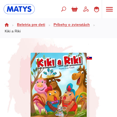
Hľadaný výraz
Beletria pre deti
Príbehy o zvieratách
Kiki a Riki
Beletria pre deti
Doplnkový sortiment
Jazyky
Poézia
Populárno - náučné pre deti
Predškoláci
Výchova a pedagogika