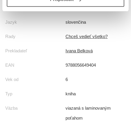
Hmotnosť
0,999 kg
Jazyk
slovenčina
Rady
Chceš vedieť všetko?
Prekladateľ
Ivana Belková
EAN
9788056649404
Vek od
6
Typ
kniha
Väzba
viazaná s laminovaným
poťahom