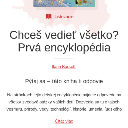
Všetky kategórie
Listovanie
Chceš vedieť všetko?
Prvá encyklopédia
Ilaria Barsotti
Pýtaj sa – táto kniha ti odpovie
Na stránkach tejto detskej encyklopédie nájdete odpovede na
všetky zvedavé otázky vašich detí. Dozvedia sa tu o tajoch
vesmíru, prírody, vedy, technológií, histórie, umenia, ľudského
tela i o iných zaujímavých oblastiach. Každej téme je
Čítať viac
prehľadne venovaná dvojstrana, kde sú najzaujímavejšie fakty.