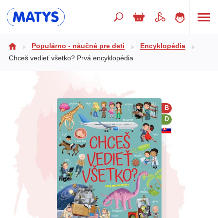
Hľadaný výraz
Populárno - náučné pre deti
Encyklopédia
Chceš vedieť všetko? Prvá encyklopédia
Beletria pre deti
Doplnkový sortiment
B
Jazyky
D
Poézia
Populárno - náučné pre deti
Predškoláci
Výchova a pedagogika