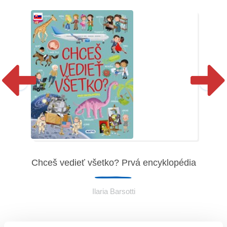
Chceš vedieť všetko? Prvá encyklopédia
ia
Ilaria Barsotti