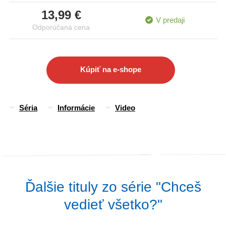
Jednoduchý a pútavý text ozvláštňujú nádherné ilustrácie. Už
13,99 €
nemusíte vedieť všetko, deťom na všetky zvedavé otázky
V predaji
Odporúčaná cena
odpovie táto krásna encyklopédia.
Kúpiť na e-shope
Séria
Informácie
Video
Ďalšie tituly zo série "Chceš
vedieť všetko?"