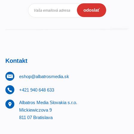
odoslať
Vaša emailová adresa
Kontakt
eshop@albatrosmedia.sk
+421 940 648 633
Albatros Media Slovakia s.r.o.
Mickiewiczova 9
811 07 Bratislava