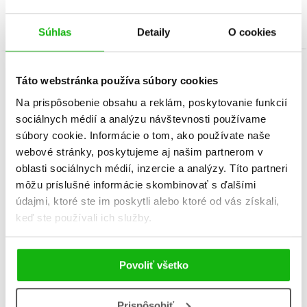
Súhlas
Detaily
O cookies
Táto webstránka používa súbory cookies
Informácie
Na prispôsobenie obsahu a reklám, poskytovanie funkcií
sociálnych médií a analýzu návštevnosti používame
súbory cookie. Informácie o tom, ako používate naše
Žáner
encyklopédia
webové stránky, poskytujeme aj našim partnerom v
oblasti sociálnych médií, inzercie a analýzy. Títo partneri
Počet strán
104
môžu príslušné informácie skombinovať s ďalšími
údajmi, ktoré ste im poskytli alebo ktoré od vás získali,
K stiahnutiu
Ukážka.pdf
keď ste používali ich služby.
Dátum vydania
7.11.2025
Povoliť všetko
Formát
245x310 mm
Prispôsobiť