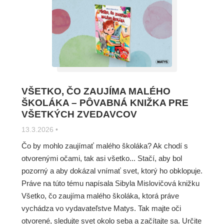
VŠETKO, ČO ZAUJÍMA MALÉHO
ŠKOLÁKA – PÔVABNÁ KNIŽKA PRE
VŠETKÝCH ZVEDAVCOV
13.3.2026
•
Čo by mohlo zaujímať malého školáka? Ak chodí s
otvorenými očami, tak asi všetko... Stačí, aby bol
pozorný a aby dokázal vnímať svet, ktorý ho obklopuje.
Práve na túto tému napísala Sibyla Mislovičová knižku
Všetko, čo zaujíma malého školáka, ktorá práve
vychádza vo vydavateľstve Matys. Tak majte oči
otvorené, sledujte svet okolo seba a začítajte sa. Určite