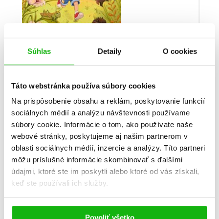
Súhlas
Detaily
O cookies
Dobrodružstvá letných prázdnin
Táto webstránka používa súbory cookies
Jana Hubová
Na prispôsobenie obsahu a reklám, poskytovanie funkcií
sociálnych médií a analýzu návštevnosti používame
súbory cookie. Informácie o tom, ako používate naše
webové stránky, poskytujeme aj našim partnerom v
oblasti sociálnych médií, inzercie a analýzy. Títo partneri
Informácie
môžu príslušné informácie skombinovať s ďalšími
údajmi, ktoré ste im poskytli alebo ktoré od vás získali,
keď ste používali ich služby.
Žáner
príbehy detí
slovenská tvorba
Povoliť všetko