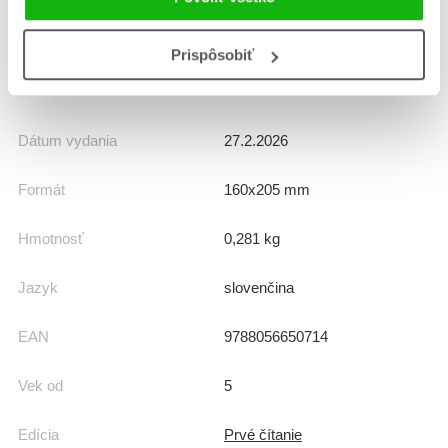
Počet strán
48
Prispôsobiť
K stiahnutiu
Ukážka.pdf
Dátum vydania
27.2.2026
Formát
160x205 mm
Hmotnosť
0,281 kg
Jazyk
slovenčina
EAN
9788056650714
Vek od
5
Edícia
Prvé čítanie