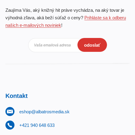
Zaujíma Vás, aký knižný hit práve vychádza, na aký tovar je
výhodná zľava, aká beží súťaž o ceny?
Prihláste sa k odberu
našich e-mailových noviniek
!
odoslať
Vaša emailová adresa
Kontakt
eshop@albatrosmedia.sk
+421 940 648 633