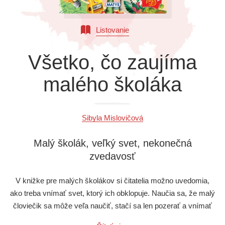
Všetky kategórie
Listovanie
Všetko, čo zaujíma
malého školáka
Sibyla Mislovičová
Malý školák, veľký svet, nekonečná
zvedavosť
V knižke pre malých školákov si čitatelia možno uvedomia,
ako treba vnímať svet, ktorý ich obklopuje. Naučia sa, že malý
človiečik sa môže veľa naučiť, stačí sa len pozerať a vnímať
svet s otvorenými očami. Zistí, že veľa zaujímavého nájde aj v