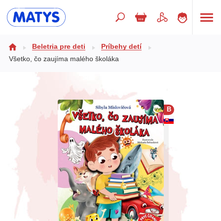
Hľadaný výraz
Beletria pre deti
Príbehy detí
Všetko, čo zaujíma malého školáka
Beletria pre deti
Doplnkový sortiment
B
Jazyky
Poézia
Populárno - náučné pre deti
Predškoláci
Výchova a pedagogika