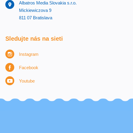
Albatros Media Slovakia s.r.o.
Mickiewiczova 9
811 07 Bratislava
Sledujte nás na sieti
Instagram
Facebook
Youtube