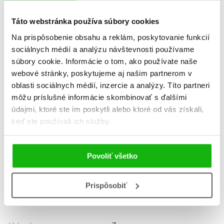
K stiahnutiu
Táto webstránka používa súbory cookies
Ukážka.pdf
Na prispôsobenie obsahu a reklám, poskytovanie funkcií
sociálnych médií a analýzu návštevnosti používame
Dátum vydania
27.2.2026
súbory cookie. Informácie o tom, ako používate naše
webové stránky, poskytujeme aj našim partnerom v
Formát
190x220 mm
oblasti sociálnych médií, inzercie a analýzy. Títo partneri
môžu príslušné informácie skombinovať s ďalšími
Hmotnosť
0,476 kg
údajmi, ktoré ste im poskytli alebo ktoré od vás získali,
keď ste používali ich služby.
Jazyk
slovenčina
Rady
Detská klasika
Povoliť všetko
Prekladateľ
Katarína Harvanová
Prispôsobiť
EAN
5000000000523