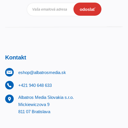
odoslať
Vaša emailová adresa
Kontakt
eshop@albatrosmedia.sk
+421 940 648 633
Albatros Media Slovakia s.r.o.
Mickiewiczova 9
811 07 Bratislava