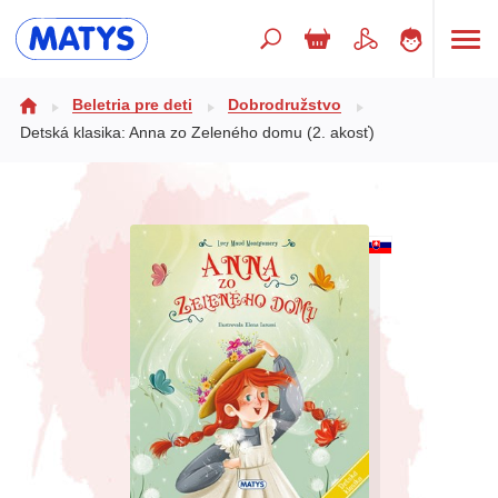
Hľadaný výraz
Beletria pre deti
Dobrodružstvo
Detská klasika: Anna zo Zeleného domu (2. akosť)
Beletria pre deti
Doplnkový sortiment
Jazyky
Poézia
Populárno - náučné pre deti
Predškoláci
Výchova a pedagogika