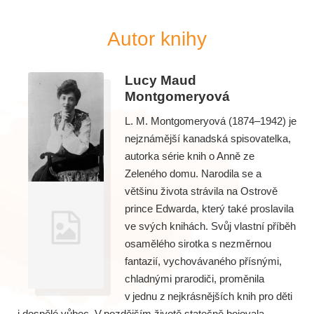
Autor knihy
Lucy Maud
Montgomeryová
L. M. Montgomeryová (1874–1942) je
nejznámější kanadská spisovatelka,
autorka série knih o Anně ze
Zeleného domu. Narodila se a
většinu života strávila na Ostrově
prince Edwarda, který také proslavila
ve svých knihách. Svůj vlastní příběh
osamělého sirotka s nezměrnou
fantazií, vychovávaného přísnými,
chladnými prarodiči, proměnila
v jednu z nejkrásnějších knih pro děti
i dospělé vůbec. V pozdějším životě statečně bojovala