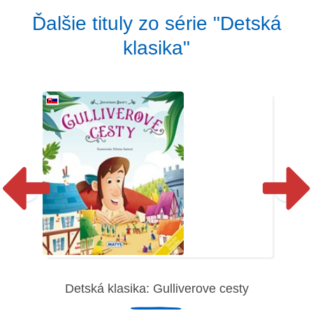
Ďalšie tituly zo série "Detská
klasika"
Detská klasika: Gulliverove cesty
D