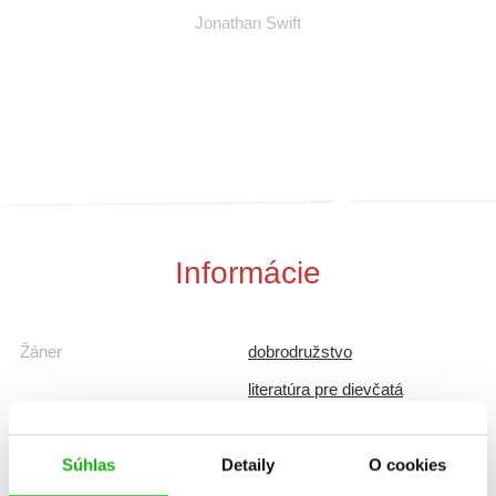
mu
Jonathan Swift
Informácie
Žáner
dobrodružstvo
literatúra pre dievčatá
príbehy detí
Súhlas
Detaily
O cookies
Počet strán
96