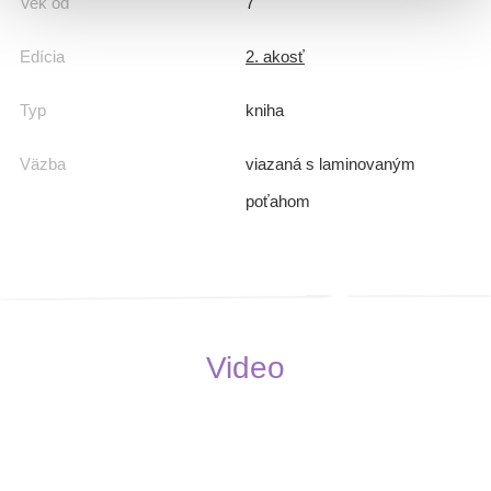
Vek od
7
Edícia
2. akosť
Typ
kniha
Väzba
viazaná s laminovaným
poťahom
Video