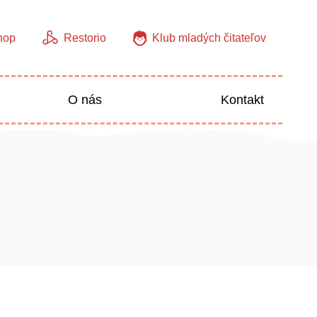
hop
Restorio
Klub mladých čitateľov
O nás
Kontakt
Jazyky
Predškoláci