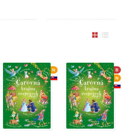
N
B
N