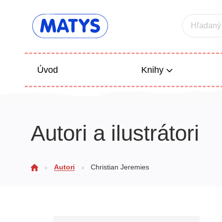
Hľadaný
Úvod
Knihy
Beletria 
Autori a ilustrátori
Poézia
Výchova
Autori
Christian Jeremies