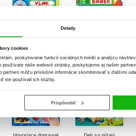
Veci v pohybe: Vlak
Veci v pohybe:
Detaily
Bager
Christian Jeremies
Christian Jeremies
bory cookies
eklám, poskytovanie funkcií sociálnych médií a analýzu návšte
o používate naše webové stránky, poskytujeme aj našim partner
to partneri môžu príslušné informácie skombinovať s ďalšími údaj
B
ď ste používali ich služby.
Prispôsobiť
Hovoriace dopravné
Deti sa pýtajú