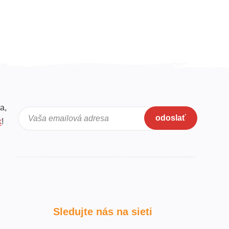
a,
odoslať
Vaša emailová adresa
k
!
Sledujte nás na sieti