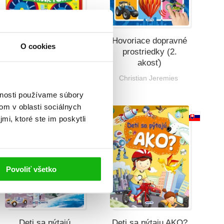
Veci v pohybe:
Hovoriace dopravné
O cookies
Traktor
prostriedky (2.
akosť)
Christian Jeremies
Christian Jeremies
vnosti používame súbory
om v oblasti sociálnych
mi, ktoré ste im poskytli
Povoliť všetko
Deti sa pýtajú
Deti sa pýtaju AKO?