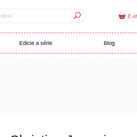
 výraz
E-s
Edicie a série
Blog
pre deti
Doplnkový sortiment
Populárno - náučné pre deti
 a pedagogika
Všetky kategórie