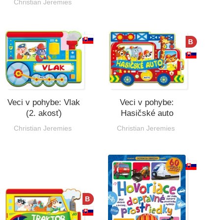
Christian Jeremies
B
Veci v pohybe: Vlak
Veci v pohybe:
(2. akosť)
Hasičské auto
Christian Jeremies
Christian Jeremies
B