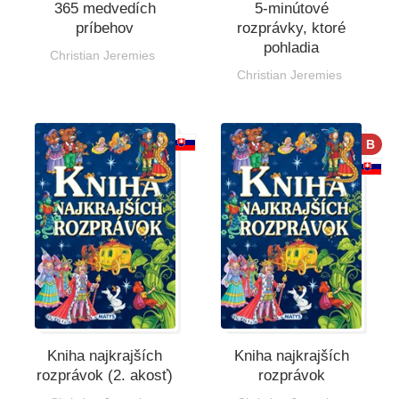
365 medvedích
5-minútové
príbehov
rozprávky, ktoré
pohladia
Christian Jeremies
Christian Jeremies
B
Kniha najkrajších
Kniha najkrajších
rozprávok (2. akosť)
rozprávok