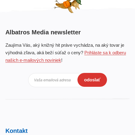
Albatros Media newsletter
Zaujíma Vás, aký knižný hit práve vychádza, na aký tovar je
výhodná zľava, aká beží súťaž o ceny?
Prihláste sa k odberu
našich e-mailových noviniek
!
odoslať
Vaša emailová adresa
Kontakt