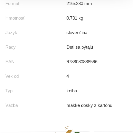
Formát
216x280 mm
Hmotnosť
0,731 kg
Jazyk
slovenčina
Rady
Deti sa pýtajú
EAN
9788080888596
Vek od
4
Typ
kniha
Väzba
mäkké dosky z kartónu