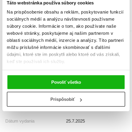
Táto webstránka používa súbory cookies
Na prispôsobenie obsahu a reklám, poskytovanie funkcií
sociálnych médií a analýzu návštevnosti používame
súbory cookie. Informácie o tom, ako používate naše
webové stránky, poskytujeme aj našim partnerom v
oblasti sociálnych médií, inzercie a analýzy. Títo partneri
môžu príslušné informácie skombinovať s ďalšími
Informácie
údajmi, ktoré ste im poskytli alebo ktoré od vás získali,
keď ste používali ich služby.
Žáner
encyklopédia
Povoliť všetko
Počet strán
168
Prispôsobiť
K stiahnutiu
Ukážka.pdf
Dátum vydania
25.7.2025