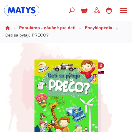
Hľadaný výraz
Populárno - náučné pre deti
Encyklopédia
Deti sa pýtajú PREČO?
Beletria pre deti
Doplnkový sortiment
B
Jazyky
Poézia
Populárno - náučné pre deti
Predškoláci
Výchova a pedagogika