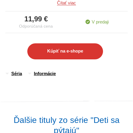
Čítať viac
technológií a odhaľte spolu s deťmi množstvo úžasných tém,
ktoré podporia ich túžbu po vedomostiach. V knihe nájdete aj
11,99 €
úlohy a cvičenia na rozvíjanie samostatného pátrania po
V predaji
Odporúčaná cena
odpovediach.
Kúpiť na e-shope
Séria
Informácie
Ďalšie tituly zo série "Deti sa
pýtajú"