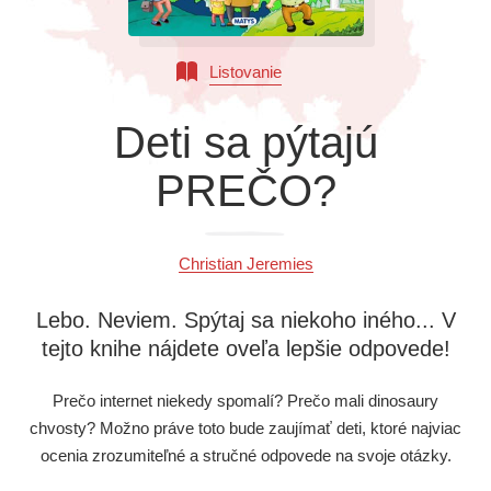
Všetky kategórie
Listovanie
Deti sa pýtajú
PREČO?
Christian Jeremies
Lebo. Neviem. Spýtaj sa niekoho iného... V
tejto knihe nájdete oveľa lepšie odpovede!
Prečo internet niekedy spomalí? Prečo mali dinosaury
chvosty? Možno práve toto bude zaujímať deti, ktoré najviac
ocenia zrozumiteľné a stručné odpovede na svoje otázky.
Začítajte sa do faktov zo sveta počítačov, dinosaurov, prírody a