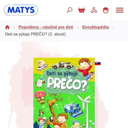
Hľadaný výraz
Populárno - náučné pre deti
Encyklopédia
Deti sa pýtajú PREČO? (2. akosť)
Beletria pre deti
Doplnkový sortiment
Jazyky
Poézia
Populárno - náučné pre deti
Predškoláci
Výchova a pedagogika