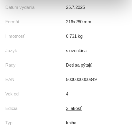
Dátum vydania
25.7.2025
Formát
216x280 mm
Hmotnosť
0,731 kg
Jazyk
slovenčina
Rady
Deti sa pýtajú
EAN
5000000000349
Vek od
4
Edícia
2. akosť
Typ
kniha