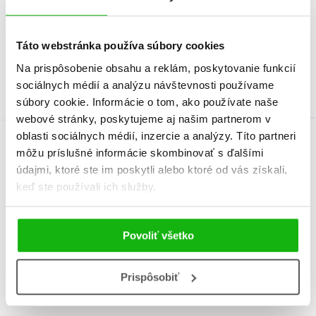
Christian Jeremies
Táto webstránka používa súbory cookies
Na prispôsobenie obsahu a reklám, poskytovanie funkcií
sociálnych médií a analýzu návštevnosti používame
súbory cookie. Informácie o tom, ako používate naše
webové stránky, poskytujeme aj našim partnerom v
oblasti sociálnych médií, inzercie a analýzy. Títo partneri
môžu príslušné informácie skombinovať s ďalšími
Informácie
údajmi, ktoré ste im poskytli alebo ktoré od vás získali,
keď ste používali ich služby.
Žáner
encyklopédia
Povoliť všetko
Počet strán
168
Prispôsobiť
K stiahnutiu
Ukážka.pdf