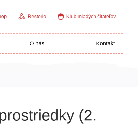
hop
Restorio
Klub mladých čitateľov
O nás
Kontakt
Jazyky
Predškoláci
rostriedky (2.