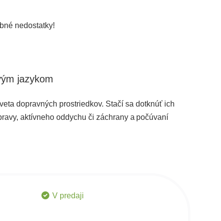
bné nedostatky!
ovým jazykom
veta dopravných prostriedkov. Stačí sa dotknúť ich
epravy, aktívneho oddychu či záchrany a počúvaní
V predaji