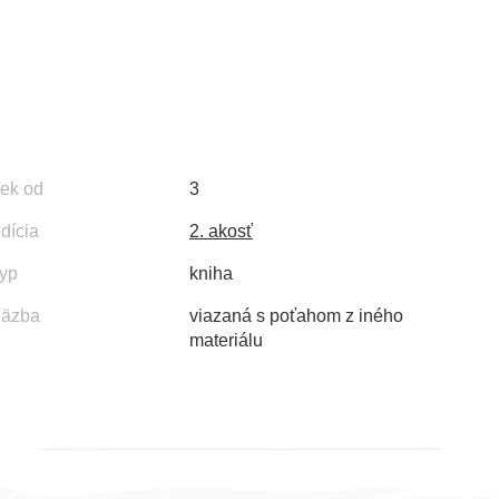
ek od
3
dícia
2. akosť
yp
kniha
äzba
viazaná s poťahom z iného
materiálu