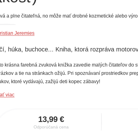
vá a plne čitateľná, no môže mať drobné kozmetické alebo výro
ristian Jeremies
čí, húka, buchoce... Kniha, ktorá rozpráva motor
to krásna farebná zvuková knižka zavedie malých čitateľov do s
rázkov a tie na stránkach ožijú. Pri spoznávaní prostriedkov pr
ukov, ktoré vydávajú, zažijú deti kopec zábavy!
ať viac
13,99 €
Odporúčaná cena