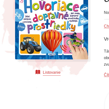
No
Ch
Vr
Tá
ob
zv
Listovanie
Čít