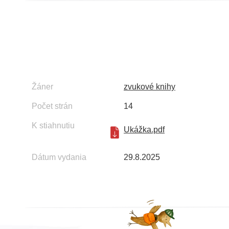
Žáner
zvukové knihy
Počet strán
14
K stiahnutiu
Ukážka.pdf
Dátum vydania
29.8.2025