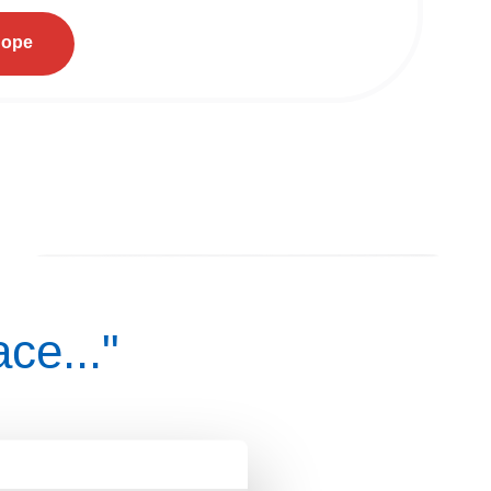
hope
ace..."