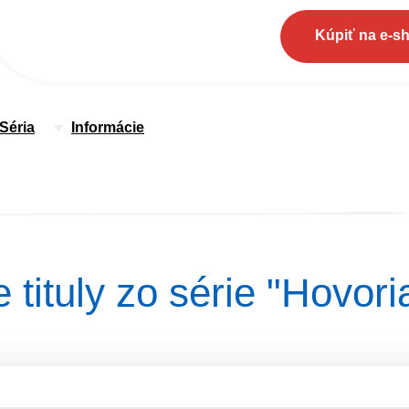
Kúpiť na e-s
Séria
Informácie
 tituly zo série "Hovori