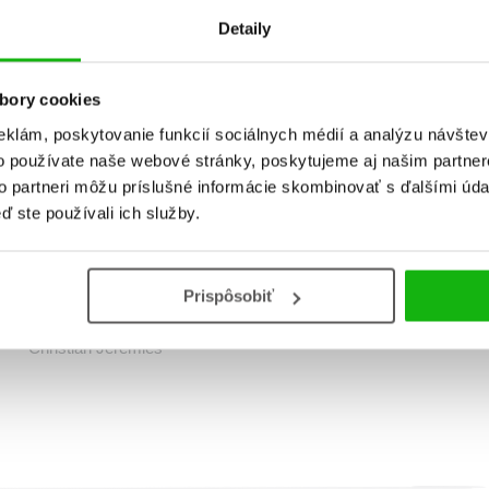
Detaily
bory cookies
eklám, poskytovanie funkcií sociálnych médií a analýzu návšte
o používate naše webové stránky, poskytujeme aj našim partner
to partneri môžu príslušné informácie skombinovať s ďalšími údaj
ď ste používali ich služby.
Hovoriace dopravné
prostriedky
Prispôsobiť
Christian Jeremies