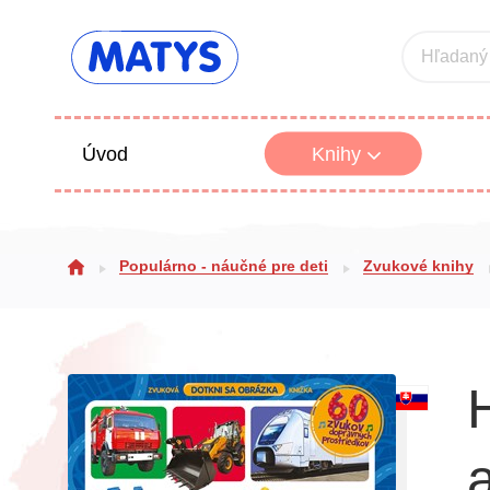
Hľadaný
Úvod
Knihy
Beletria 
Populárno - náučné pre deti
Zvukové knihy
Poézia
Výchova