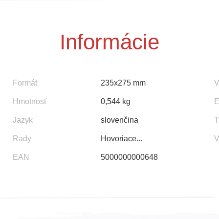
Informácie
Formát
235x275 mm
V
Hmotnosť
0,544 kg
E
Jazyk
slovenčina
T
Rady
Hovoriace...
V
EAN
5000000000648