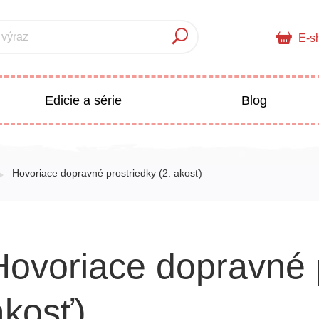
 výraz
E-s
Edicie a série
Blog
pre deti
Doplnkový sortiment
Hovoriace dopravné prostriedky (2. akosť)
Populárno - náučné pre deti
 a pedagogika
Hovoriace dopravné p
Všetky kategórie
akosť)