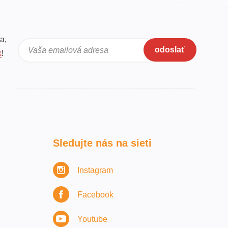
a,
odoslať
Vaša emailová adresa
k
!
Sledujte nás na sieti
Instagram
Facebook
Youtube