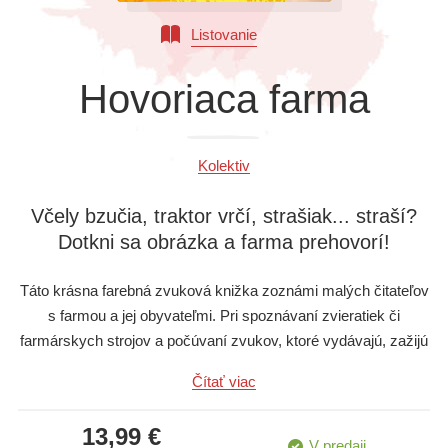
Všetky kategórie
Listovanie
Hovoriaca farma
Kolektiv
Včely bzučia, traktor vrčí, strašiak... straší?
Dotkni sa obrázka a farma prehovorí!
Táto krásna farebná zvuková knižka zoznámi malých čitateľov
s farmou a jej obyvateľmi. Pri spoznávaní zvieratiek či
farmárskych strojov a počúvaní zvukov, ktoré vydávajú, zažijú
deti kopec zábavy! Stačí sa dotknúť ich obrázkov na stránkach
Čítať viac
knihy a tie ožijú!
13,99 €
V predaji