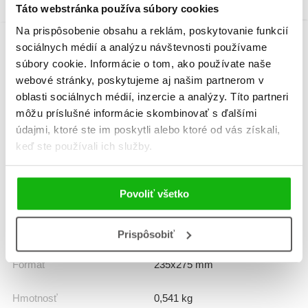
Táto webstránka používa súbory cookies
Na prispôsobenie obsahu a reklám, poskytovanie funkcií
sociálnych médií a analýzu návštevnosti používame
Informácie
súbory cookie. Informácie o tom, ako používate naše
webové stránky, poskytujeme aj našim partnerom v
oblasti sociálnych médií, inzercie a analýzy. Títo partneri
môžu príslušné informácie skombinovať s ďalšími
Žáner
zvukové knihy
údajmi, ktoré ste im poskytli alebo ktoré od vás získali,
keď ste používali ich služby.
Počet strán
14
K stiahnutiu
Ukážka.pdf
Povoliť všetko
Dátum vydania
29.8.2025
Prispôsobiť
Formát
235x275 mm
Hmotnosť
0,541 kg