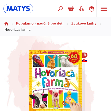
Hľadaný výraz
Populárno - náučné pre deti
Zvukové knihy
Hovoriaca farma
Beletria pre deti
Doplnkový sortiment
B
Jazyky
Poézia
Populárno - náučné pre deti
Predškoláci
Výchova a pedagogika