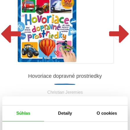
Hovoriace dopravné prostriedky
Ho
sť)
Christian Jeremies
Súhlas
Detaily
O cookies