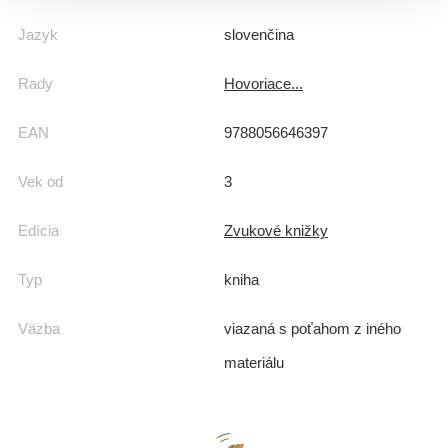
Jazyk
slovenčina
Rady
Hovoriace...
EAN
9788056646397
Vek od
3
Edícia
Zvukové knižky
Typ
kniha
Väzba
viazaná s poťahom z iného
materiálu