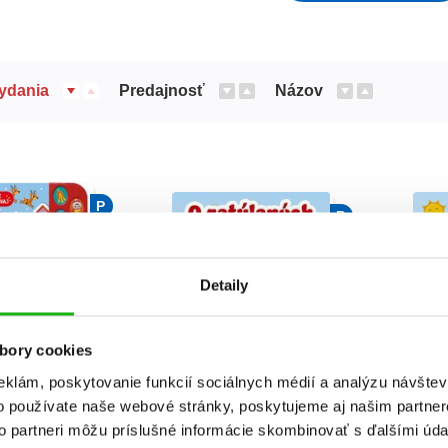
ydania
Predajnosť
Názov
P
P
Detaily
bory cookies
čúvaj: Veselé
O zatúlaných káčatkách
Káča
eklám, poskytovanie funkcií sociálnych médií a analýzu návšte
anoce
o používate naše webové stránky, poskytujeme aj našim partner
Hana Machalec
H
to partneri môžu príslušné informácie skombinovať s ďalšími údaj
 Casalis