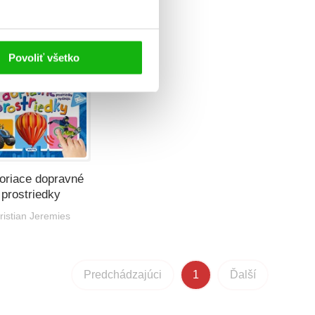
B
Povoliť všetko
oriace dopravné
prostriedky
ristian Jeremies
Predchádzajúci
1
Ďalší