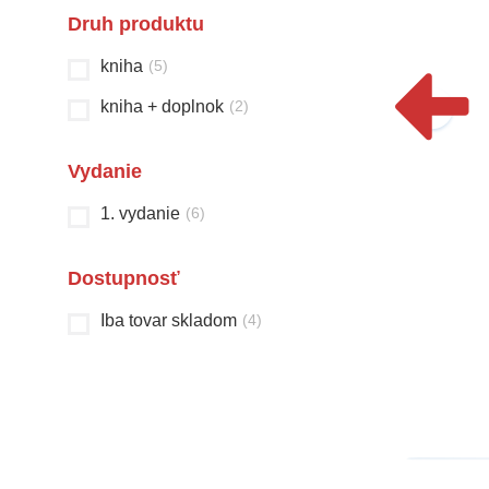
Druh produktu
kniha
(
5
)
kniha + doplnok
(
2
)
Vydanie
1. vydanie
(
6
)
Nová domáca úloha
Čarovná krajina
Dostupnosť
malého školáka
rozprávok
Iba tovar skladom
(
4
)
Sibyla Mislovičová
Christian Jeremies