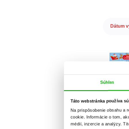
Dátum v
Súhlas
Táto webstránka používa sú
Stlač a po
Na prispôsobenie obsahu a r
Vi
cookie. Informácie o tom, ak
médií, inzercie a analýzy. Tí
Anna