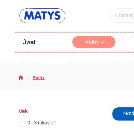
Hľadaný
Úvod
Knihy
Beletria 
Knihy
Poézia
Výchova
Vek
Nov
0 - 3 rokov
(
7
)