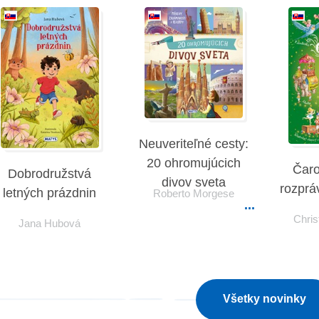
Neuveriteľné cesty:
20 ohromujúcich
Čaro
Dobrodružstvá
divov sveta
rozprá
letných prázdnin
Roberto Morgese
Chris
Jana Hubová
Všetky novinky