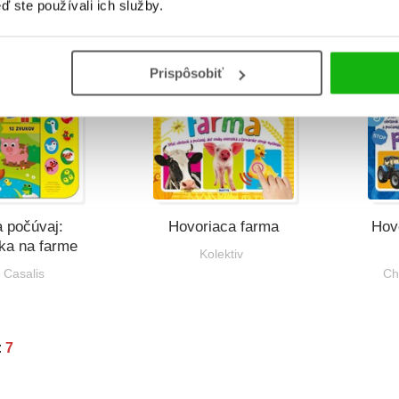
ď ste používali ich služby.
B
Prispôsobiť
B
a počúvaj:
Hovoriaca farma
Hov
ka na farme
Kolektiv
 Casalis
Ch
:
7