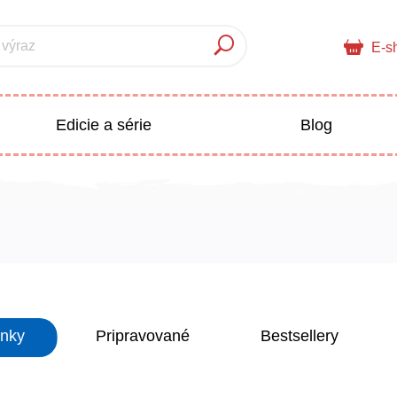
 výraz
E-s
Edicie a série
Blog
pre deti
Doplnkový sortiment
Populárno - náučné pre deti
 a pedagogika
inky
Pripravované
Bestsellery
Všetky kategórie