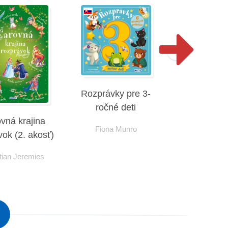
Rozprávky pre 3-
ročné deti
vná krajina
Rozprávky 
Fiona Munro
vok (2. akosť)
ročné d
tian Jeremies
Fiona M