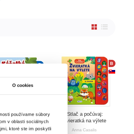
B
P
O cookies
tká na dovolenke
Stlač a počúvaj:
vnosti používame súbory
Zvieratká na výlete
om v oblasti sociálnych
ana Machalec
mi, ktoré ste im poskytli
Anna Casalis