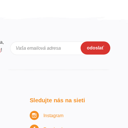
a,
odoslať
Vaša emailová adresa
k
!
Sledujte nás na sieti
Instagram