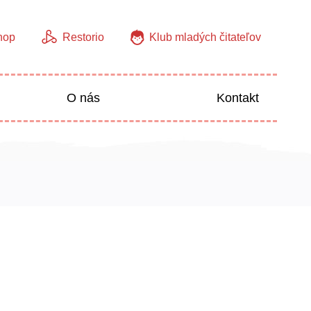
hop
Restorio
Klub mladých čitateľov
O nás
Kontakt
Jazyky
Predškoláci