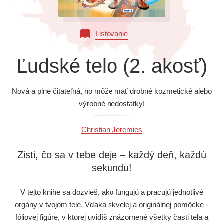
Všetky kategórie
Listovanie
Ľudské telo (2. akosť)
Nová a plne čitateľná, no môže mať drobné kozmetické alebo
výrobné nedostatky!
Christian Jeremies
Zisti, čo sa v tebe deje – každý deň, každú
sekundu!
V tejto knihe sa dozvieš, ako fungujú a pracujú jednotlivé
orgány v tvojom tele. Vďaka skvelej a originálnej pomôcke -
fóliovej figúre, v ktorej uvidíš znázornené všetky časti tela a