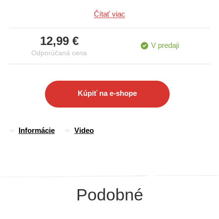
jednotlivé telesné sústavy, lepšie porozumieš stavbe vlastného
Čítať viac
tela a tomu, ako funguje
12,99 €
V predaji
Odporúčaná cena
Kúpiť na e-shope
Informácie
Video
Podobné