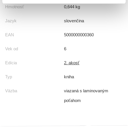
Hmotnosť
0,644 kg
Jazyk
slovenčina
EAN
5000000000360
Vek od
6
Edícia
2. akosť
Typ
kniha
Väzba
viazaná s laminovaným
poťahom