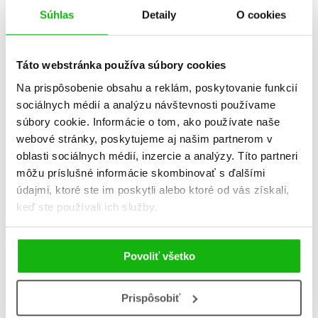
Súhlas
Detaily
O cookies
Informácie
Táto webstránka používa súbory cookies
Na prispôsobenie obsahu a reklám, poskytovanie funkcií
Žáner
encyklopédia
sociálnych médií a analýzu návštevnosti používame
leporelo
súbory cookie. Informácie o tom, ako používate naše
webové stránky, poskytujeme aj našim partnerom v
ďalšie detské náučné knihy
oblasti sociálnych médií, inzercie a analýzy. Títo partneri
môžu príslušné informácie skombinovať s ďalšími
Počet strán
15
údajmi, ktoré ste im poskytli alebo ktoré od vás získali,
keď ste používali ich služby.
K stiahnutiu
Ukážka.pdf
Povoliť všetko
Dátum vydania
21.11.2025
Prispôsobiť
Formát
230x300 mm