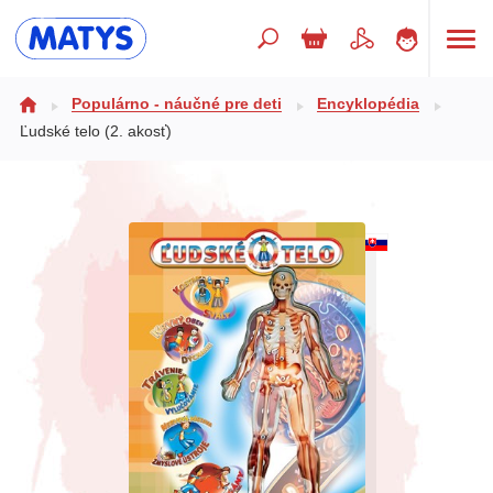
Hľadaný výraz
Populárno - náučné pre deti
Encyklopédia
Ľudské telo (2. akosť)
Beletria pre deti
Doplnkový sortiment
Jazyky
Poézia
Populárno - náučné pre deti
Predškoláci
Výchova a pedagogika