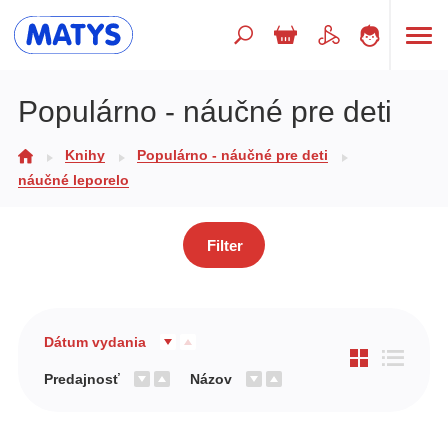
Hľadaný výraz
Populárno - náučné pre deti
Knihy
Populárno - náučné pre deti
Beletria pre deti
náučné leporelo
Doplnkový sortiment
Jazyky
Filter
Poézia
Populárno - náučné pre deti
Dátum vydania
Predškoláci
Predajnosť
Názov
Výchova a pedagogika