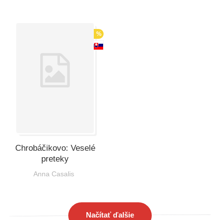
%
Chrobáčikovo: Veselé
preteky
Anna Casalis
Načítať ďalšie