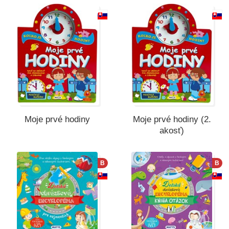
Všetky kategórie
Moje prvé hodiny
Moje prvé hodiny (2.
akosť)
B
B