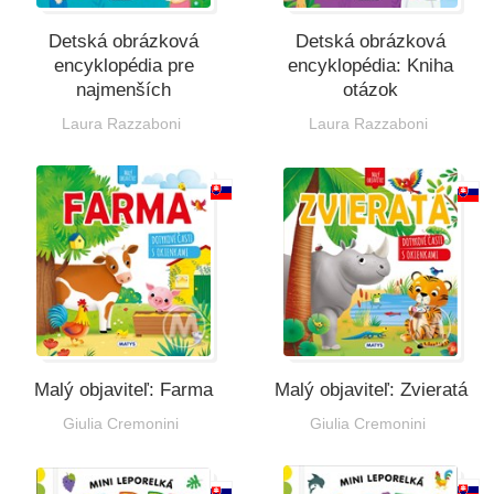
Detská obrázková
Detská obrázková
encyklopédia pre
encyklopédia: Kniha
najmenších
otázok
Laura Razzaboni
Laura Razzaboni
Malý objaviteľ: Farma
Malý objaviteľ: Zvieratá
Giulia Cremonini
Giulia Cremonini