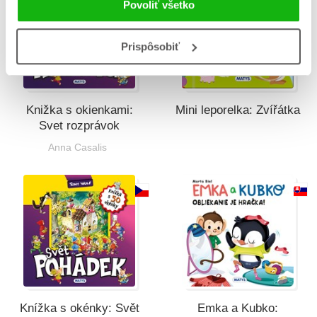
Povoliť všetko
Prispôsobiť
Knižka s okienkami:
Mini leporelka: Zvířátka
Svet rozprávok
Anna Casalis
Knížka s okénky: Svět
Emka a Kubko: