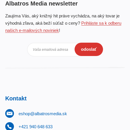
Albatros Media newsletter
Zaujíma Vás, aký knižný hit práve vychádza, na aký tovar je
výhodná zľava, aká beží súťaž o ceny?
Prihláste sa k odberu
našich e-mailových noviniek
!
odoslať
Vaša emailová adresa
Kontakt
eshop@albatrosmedia.sk
+421 940 648 633