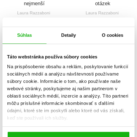
nejmenší
otázek
Laura Razzaboni
Laura Razzaboni
Súhlas
Detaily
O cookies
Táto webstránka používa súbory cookies
Na prispôsobenie obsahu a reklám, poskytovanie funkcií
sociálnych médií a analýzu návštevnosti používame
súbory cookie. Informácie o tom, ako používate naše
Knížka s okénky:
Knížka s okénky:
webové stránky, poskytujeme aj našim partnerom v
Farma
Město
oblasti sociálnych médií, inzercie a analýzy. Títo partneri
Anna Casalis
Anna Casalis
môžu príslušné informácie skombinovať s ďalšími
údajmi, ktoré ste im poskytli alebo ktoré od vás získali,
keď ste používali ich služby.