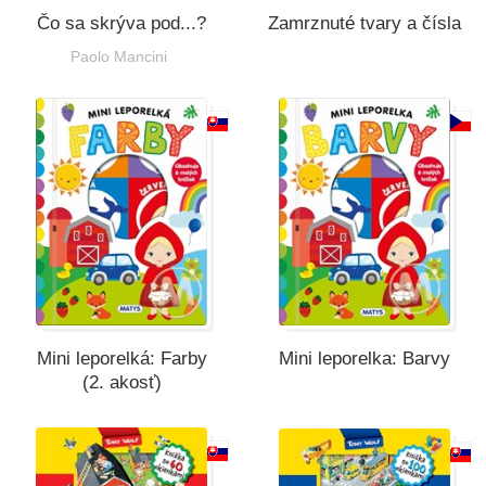
Čo sa skrýva pod...?
Zamrznuté tvary a čísla
Paolo Mancini
Mini leporelká: Farby
Mini leporelka: Barvy
(2. akosť)