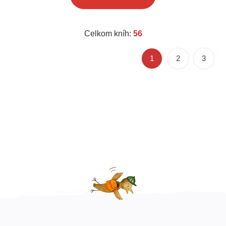
Celkom kníh:
56
1
2
3