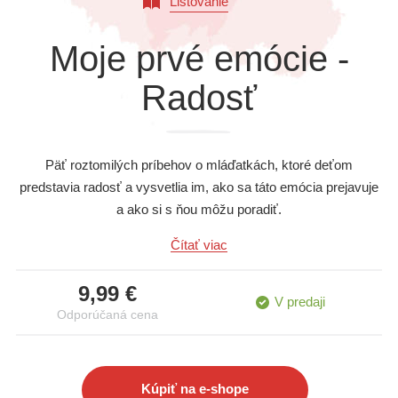
Listovanie
Všetky kategórie
Moje prvé emócie -
Radosť
Päť roztomilých príbehov o mláďatkách, ktoré deťom
predstavia radosť a vysvetlia im, ako sa táto emócia prejavuje
a ako si s ňou môžu poradiť.
Čítať viac
9,99 €
V predaji
Odporúčaná cena
Kúpiť na e-shope