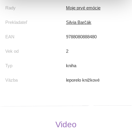
Rady
Moje prvé emócie
Prekladateľ
Silvia Barčák
EAN
9788080888480
Vek od
2
Typ
kniha
Väzba
leporelo knižkové
Video