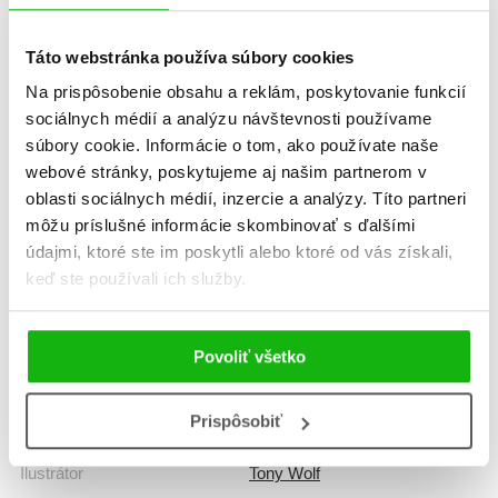
Táto webstránka používa súbory cookies
Žáner
leporelo
Na prispôsobenie obsahu a reklám, poskytovanie funkcií
sociálnych médií a analýzu návštevnosti používame
Počet strán
24
súbory cookie. Informácie o tom, ako používate naše
webové stránky, poskytujeme aj našim partnerom v
K stiahnutiu
Ukážka.pdf
oblasti sociálnych médií, inzercie a analýzy. Títo partneri
môžu príslušné informácie skombinovať s ďalšími
údajmi, ktoré ste im poskytli alebo ktoré od vás získali,
Dátum vydania
25.4.2025
keď ste používali ich služby.
Formát
168x168 mm
Povoliť všetko
Hmotnosť
0,483 kg
Jazyk
slovenčina
Prispôsobiť
Ilustrátor
Tony Wolf