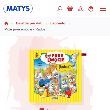
Hľadaný výraz
Beletria pre deti
Leporelo
Moje prvé emócie - Radosť
Beletria pre deti
Doplnkový sortiment
Jazyky
Poézia
Populárno - náučné pre deti
Predškoláci
Výchova a pedagogika