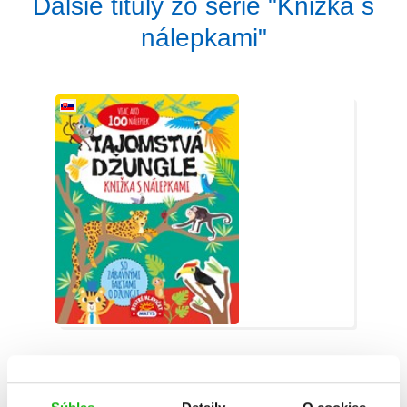
Ďalšie tituly zo série "Knižka s
nálepkami"
Knižka s nálepkami: Tajomstvá džungle