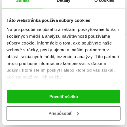
Súhlas
Detaily
O cookies
Lisa Reganová
Táto webstránka používa súbory cookies
Na prispôsobenie obsahu a reklám, poskytovanie funkcií
sociálnych médií a analýzu návštevnosti používame
súbory cookie. Informácie o tom, ako používate naše
webové stránky, poskytujeme aj našim partnerom v
Informácie
oblasti sociálnych médií, inzercie a analýzy. Títo partneri
môžu príslušné informácie skombinovať s ďalšími
údajmi, ktoré ste im poskytli alebo ktoré od vás získali,
Žáner
aktivity so samolepkami
keď ste používali ich služby.
Počet strán
24
Povoliť všetko
Dátum vydania
1.6.2022
Prispôsobiť
Formát
240x300 mm