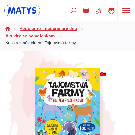
Hľadaný výraz
Populárno - náučné pre deti
Aktivity so samolepkami
Knižka s nálepkami: Tajomstvá farmy
Beletria pre deti
Doplnkový sortiment
Jazyky
Poézia
Populárno - náučné pre deti
Predškoláci
Výchova a pedagogika