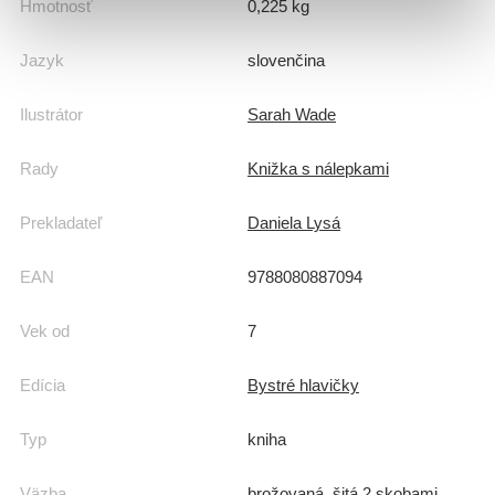
Hmotnosť
0,225 kg
Jazyk
slovenčina
Ilustrátor
Sarah Wade
Rady
Knižka s nálepkami
Prekladateľ
Daniela Lysá
EAN
9788080887094
Vek od
7
Edícia
Bystré hlavičky
Typ
kniha
Väzba
brožovaná, šitá 2 skobami