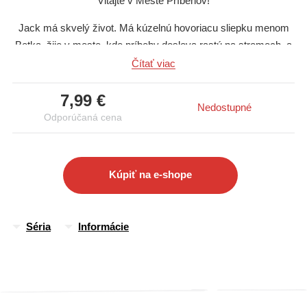
Vitajte v Meste Príbehov!
Jack má skvelý život. Má kúzelnú hovoriacu sliepku menom
Betka, žije v meste, kde príbehy doslova rastú na stromoch, a
všetci jeho najlepší kamaráti tam žijú s ním. Teda, kým nepríde
Čítať viac
do mesta nový chalan Anansi...
7,99 €
Keď Jack zistí, že Anansi sa potajme stretáva s trollom, všetko
Nedostupné
Odporúčaná cena
sa zmení. Trollovia znamenajú problém a Jack je schopný
všetkého, aby dokázal, že Mesto príbehov je v
nebezpečenstve. Aj keď to znamená, že použije ukradnuté
Kúpiť na e-shope
kúzlo!
1. diel série Malé legendy
Séria
Informácie