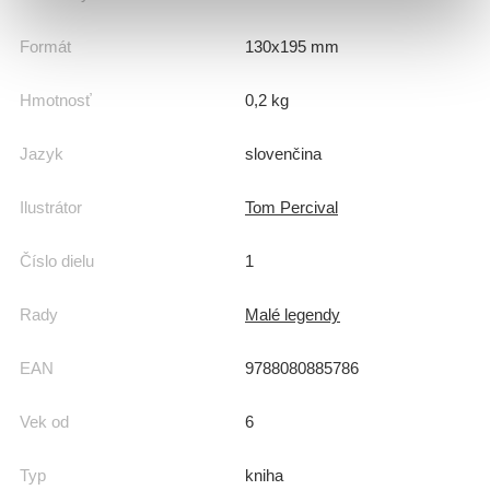
Formát
130x195 mm
Hmotnosť
0,2 kg
Jazyk
slovenčina
Ilustrátor
Tom Percival
Číslo dielu
1
Rady
Malé legendy
EAN
9788080885786
Vek od
6
Typ
kniha