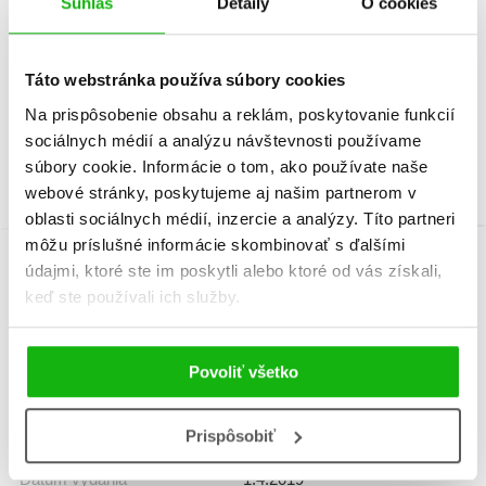
Súhlas
Detaily
O cookies
Malé legendy: Veľká záchranná akcia
Táto webstránka používa súbory cookies
Tom Percival
Na prispôsobenie obsahu a reklám, poskytovanie funkcií
sociálnych médií a analýzu návštevnosti používame
súbory cookie. Informácie o tom, ako používate naše
webové stránky, poskytujeme aj našim partnerom v
oblasti sociálnych médií, inzercie a analýzy. Títo partneri
môžu príslušné informácie skombinovať s ďalšími
údajmi, ktoré ste im poskytli alebo ktoré od vás získali,
Informácie
keď ste používali ich služby.
Povoliť všetko
Žáner
dobrodružstvo
Počet strán
174
Prispôsobiť
Dátum vydania
1.4.2019