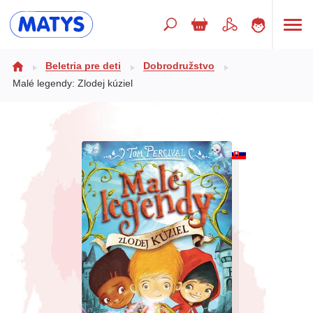
Hľadaný výraz
Beletria pre deti
Dobrodružstvo
Malé legendy: Zlodej kúziel
Beletria pre deti
Doplnkový sortiment
Jazyky
Poézia
Populárno - náučné pre deti
Predškoláci
Výchova a pedagogika