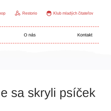
hop
Restorio
Klub mladých čitateľov
O nás
Kontakt
Jazyky
Predškoláci
e sa skryli psíček