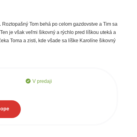
l. Roztopašný Tom behá po celom gazdovstve a Tim sa
 Ten je však veľmi šikovný a rýchlo pred líškou uteká a
eka Toma a zisti, kde všade sa líške Karolíne šikovný
V predaji
hope