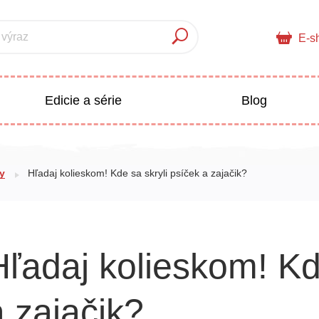
 výraz
E-s
Edicie a série
Blog
pre deti
Doplnkový sortiment
hy
Hľadaj kolieskom! Kde sa skryli psíček a zajačik?
Populárno - náučné pre deti
 a pedagogika
Hľadaj kolieskom! Kd
Všetky kategórie
a zajačik?