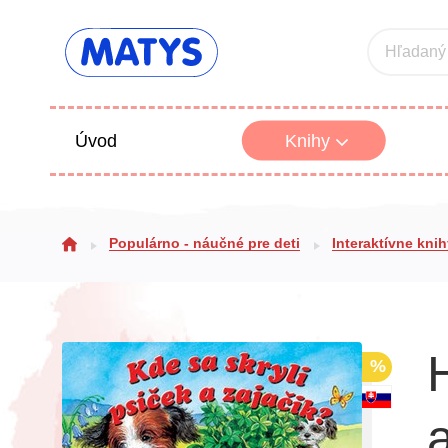
Hľadaný
Úvod
Knihy
Beletria 
Populárno - náučné pre deti
Interaktívne kni
Poézia
Výchova
%