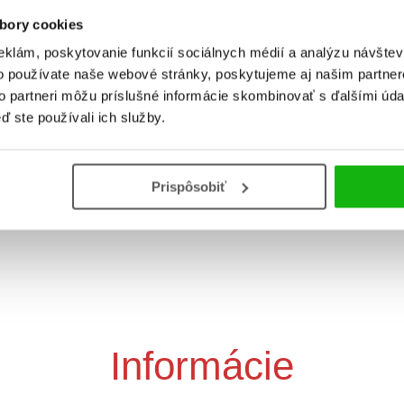
bory cookies
eklám, poskytovanie funkcií sociálnych médií a analýzu návšte
o používate naše webové stránky, poskytujeme aj našim partner
to partneri môžu príslušné informácie skombinovať s ďalšími údaj
Kiki a Riki
ď ste používali ich služby.
Rozprávky na pekný d
Rozprávky na dobrú 
Ivan Vanák
Prispôsobiť
Elena Ulyeva
Informácie