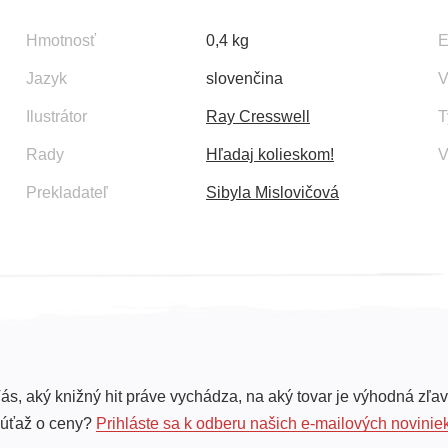
Hmotnosť
0,4 kg
Jazyk
slovenčina
V
Ilustrátor
Ray Cresswell
T
Rady
Hľadaj kolieskom!
V
Prekladateľ
Sibyla Mislovičová
ás, aký knižný hit práve vychádza, na aký tovar je výhodná zľav
súťaž o ceny?
Prihláste sa k odberu našich e-mailových novinie