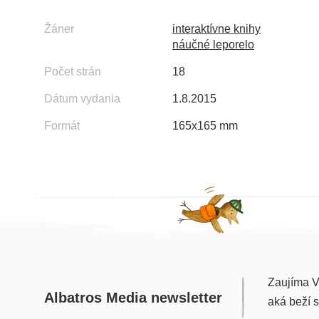
Žáner
interaktívne knihy
náučné leporelo
Počet strán
18
Dátum vydania
1.8.2015
Formát
165x165 mm
Zaujíma V
Albatros Media newsletter
aká beží 