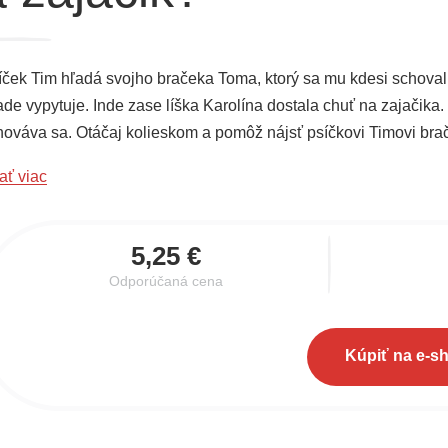
íček Tim hľadá svojho bračeka Toma, ktorý sa mu kdesi schova
ade vypytuje. Inde zase líška Karolína dostala chuť na zajačika.
hováva sa. Otáčaj kolieskom a pomôž nájsť psíčkovi Timovi brač
ačik schovával a stále unikal.
ať viac
5,25 €
Odporúčaná cena
Kúpiť na e-s