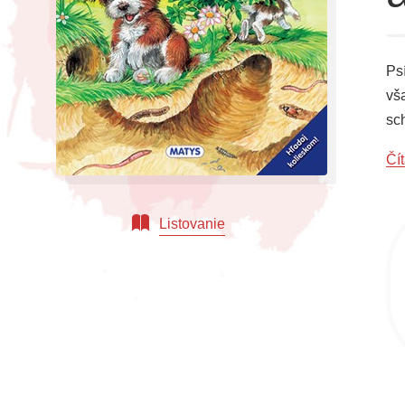
Ps
vš
sc
zaj
Čít
Listovanie