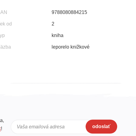
EAN
9788080884215
ek od
2
yp
kniha
äzba
leporelo knižkové
a,
odoslať
Vaša emailová adresa
k
!