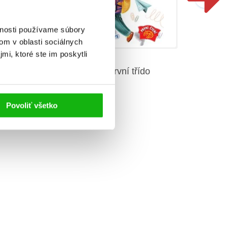
vnosti používame súbory
om v oblasti sociálnych
mi, ktoré ste im poskytli
Mo
Ahoj, první třído
eň -
noc
Povoliť všetko