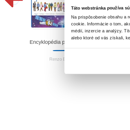
Táto webstránka používa sú
Na prispôsobenie obsahu a r
cookie. Informácie o tom, ak
médií, inzercie a analýzy. Tí
alebo ktoré od vás získali, ke
Encyklopédia plná vedomostí
dot):
t
Renzo Barsotti