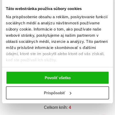
Audrey Alwett
Audrey Alwett
Táto webstránka používa súbory cookies
B
Na prispôsobenie obsahu a reklám, poskytovanie funkcií
sociálnych médií a analýzu návštevnosti používame
súbory cookie. Informácie o tom, ako používate naše
webové stránky, poskytujeme aj našim partnerom v
oblasti sociálnych médií, inzercie a analýzy. Títo partneri
môžu príslušné informácie skombinovať s ďalšími
údajmi, ktoré ste im poskytli alebo ktoré od vás získali,
keď ste používali ich služby.
Kael - chlapec bez
Kael - chlapec bez
Povoliť všetko
totemu (2. akosť)
totemu
Olivier Gay
Olivier Gay
Prispôsobiť
Celkom kníh:
4