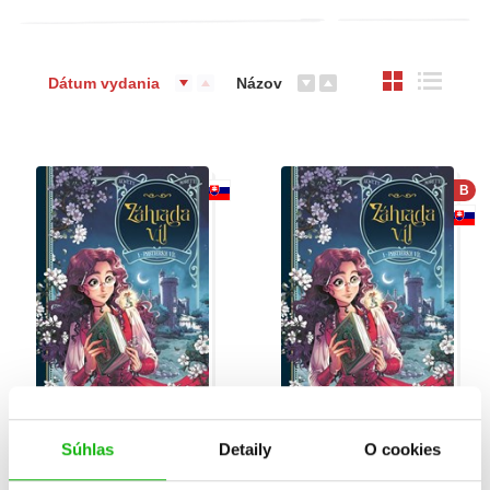
Dátum vydania
Názov
B
Záhrada víl 1 -
Záhrada víl 1 -
Súhlas
Detaily
O cookies
Pastierka víl (2. akosť)
Pastierka víl