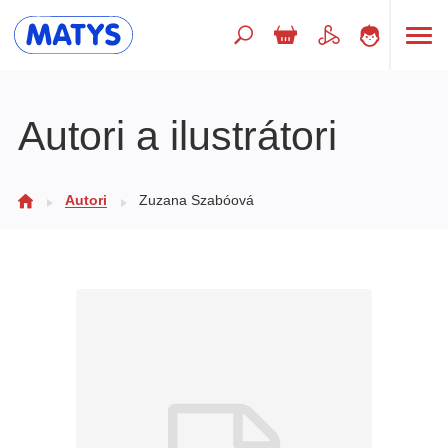
Hľadaný výraz
Autori a ilustrátori
Beletria pre deti
Autori
Zuzana Szabóová
Doplnkový sortiment
Jazyky
Poézia
Populárno - náučné pre deti
Predškoláci
Výchova a pedagogika