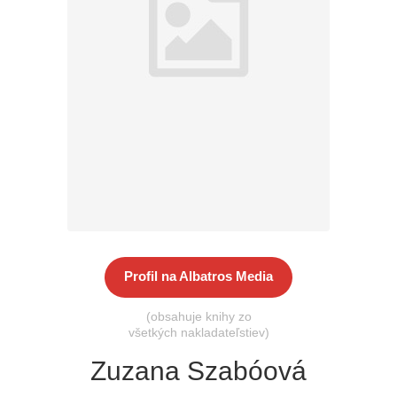
Všetky kategórie
Profil na Albatros Media
(obsahuje knihy zo
všetkých nakladateľstiev)
Zuzana Szabóová