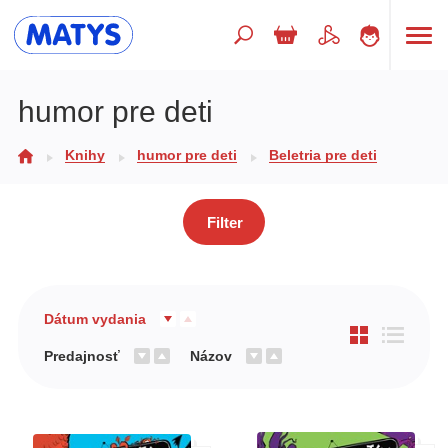
Hľadaný výraz
humor pre deti
Knihy
humor pre deti
Beletria pre deti
Beletria pre deti
Doplnkový sortiment
Filter
Jazyky
Poézia
Populárno - náučné pre deti
Dátum vydania
Predškoláci
Predajnosť
Názov
Výchova a pedagogika