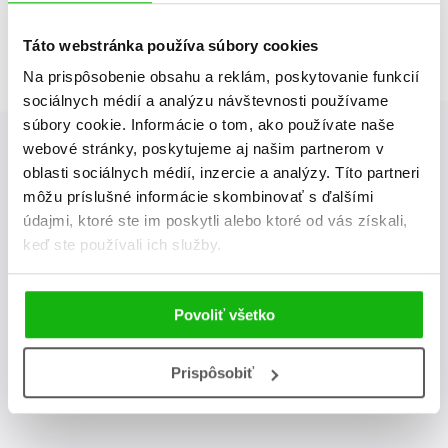
Táto webstránka používa súbory cookies
Na prispôsobenie obsahu a reklám, poskytovanie funkcií
sociálnych médií a analýzu návštevnosti používame
súbory cookie. Informácie o tom, ako používate naše
webové stránky, poskytujeme aj našim partnerom v
oblasti sociálnych médií, inzercie a analýzy. Títo partneri
Albatros Media newsletter
môžu príslušné informácie skombinovať s ďalšími
údajmi, ktoré ste im poskytli alebo ktoré od vás získali,
Zaujíma Vás, aký knižný hit práve vychádza, na aký tovar je
keď ste používali ich služby.
výhodná zľava, aká beží súťaž o ceny?
Prihláste sa k odberu
našich e-mailových noviniek
!
Povoliť všetko
odoslať
Vaša emailová adresa
Prispôsobiť