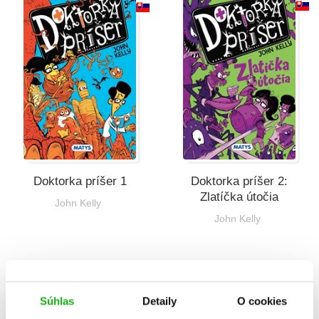
Všetky kategórie
Doktorka príšer 1
Doktorka príšer 2:
Zlatíčka útočia
John Kelly
John Kelly
Celkom kníh:
2
Súhlas
Detaily
O cookies
1