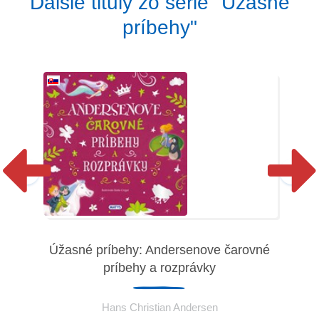
Ďalšie tituly zo série "Úžasné
príbehy"
Úžasné príbehy: Andersenove čarovné
príbehy a rozprávky
Hans Christian Andersen
ch