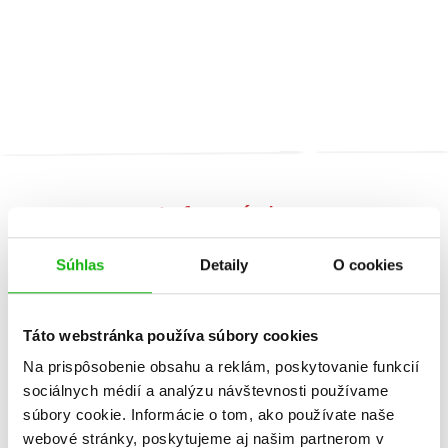
Informácie
Súhlas
Detaily
O cookies
Žáner
ilustrované knihy
rozprávka
Táto webstránka používa súbory cookies
Na prispôsobenie obsahu a reklám, poskytovanie funkcií
Počet strán
64
sociálnych médií a analýzu návštevnosti používame
súbory cookie. Informácie o tom, ako používate naše
K stiahnutiu
Ukážka.pdf
webové stránky, poskytujeme aj našim partnerom v