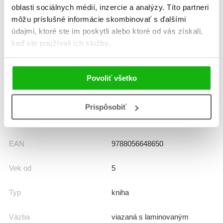
oblasti sociálnych médií, inzercie a analýzy. Títo partneri
môžu príslušné informácie skombinovať s ďalšími
Dátum vydania
27.2.2026
údajmi, ktoré ste im poskytli alebo ktoré od vás získali,
keď ste používali ich služby.
Formát
240x240 mm
Hmotnosť
0,573 kg
Povoliť všetko
Jazyk
slovenčina
Prispôsobiť
Rady
Úžasné príbehy
EAN
9788056648650
Vek od
5
Typ
kniha
Väzba
viazaná s laminovaným