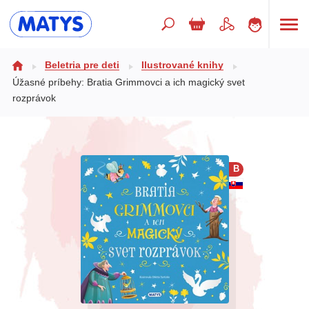
Hľadaný výraz
Beletria pre deti
Ilustrované knihy
Úžasné príbehy: Bratia Grimmovci a ich magický svet
rozprávok
Beletria pre deti
Doplnkový sortiment
Jazyky
B
Poézia
Populárno - náučné pre deti
Predškoláci
Výchova a pedagogika