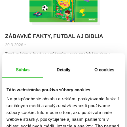
ZÁBAVNÉ FAKTY, FUTBAL AJ BIBLIA
20.3.2026
•
Značka Matys je už rok súčasťou vydavateľského domu
Albatros Media Slovakia a za ten čas stihlo vydať množstvo
krásnych nových kníh pre najmenších čitateľov a čitateľky. Nie
Súhlas
Detaily
O cookies
je tomu inak ani v marci 2026, keď portfólio Matysu posilní päť
lákavých titulov zo skutočne rôznych oblastí.
Táto webstránka používa súbory cookies
Čítať viac
Na prispôsobenie obsahu a reklám, poskytovanie funkcií
sociálnych médií a analýzu návštevnosti používame
súbory cookie. Informácie o tom, ako používate naše
webové stránky, poskytujeme aj našim partnerom v
oblasti sociálnych médií, inzercie a analýzy. Títo partneri