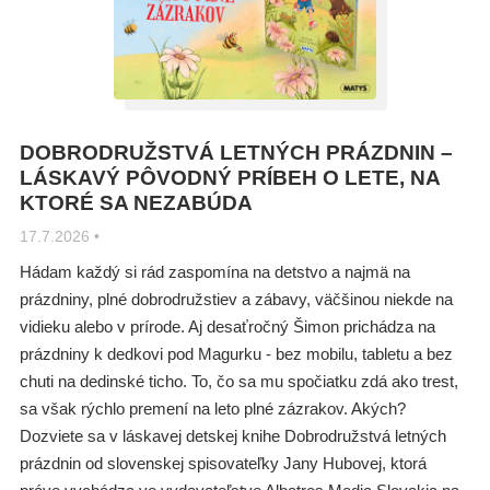
Všetky kategórie
DOBRODRUŽSTVÁ LETNÝCH PRÁZDNIN –
LÁSKAVÝ PÔVODNÝ PRÍBEH O LETE, NA
KTORÉ SA NEZABÚDA
17.7.2026
•
Hádam každý si rád zaspomína na detstvo a najmä na
prázdniny, plné dobrodružstiev a zábavy, väčšinou niekde na
vidieku alebo v prírode. Aj desaťročný Šimon prichádza na
prázdniny k dedkovi pod Magurku - bez mobilu, tabletu a bez
chuti na dedinské ticho. To, čo sa mu spočiatku zdá ako trest,
sa však rýchlo premení na leto plné zázrakov. Akých?
Dozviete sa v láskavej detskej knihe Dobrodružstvá letných
prázdnin od slovenskej spisovateľky Jany Hubovej, ktorá