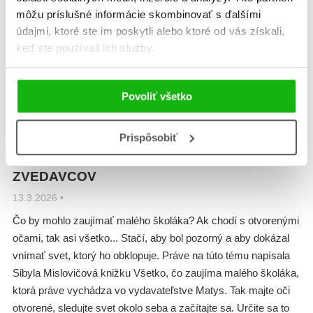
môžu príslušné informácie skombinovať s ďalšími
údajmi, ktoré ste im poskytli alebo ktoré od vás získali,
keď ste používali ich služby.
Povoliť všetko
Prispôsobiť
VŠETKO, ČO ZAUJÍMA MALÉHO ŠKOLÁKA
– PÔVABNÁ KNIŽKA PRE VŠETKÝCH
ZVEDAVCOV
13.3.2026
•
Čo by mohlo zaujímať malého školáka? Ak chodí s otvorenými
očami, tak asi všetko... Stačí, aby bol pozorný a aby dokázal
vnímať svet, ktorý ho obklopuje. Práve na túto tému napísala
Sibyla Mislovičová knižku Všetko, čo zaujíma malého školáka,
ktorá práve vychádza vo vydavateľstve Matys. Tak majte oči
otvorené, sledujte svet okolo seba a začítajte sa. Určite sa to