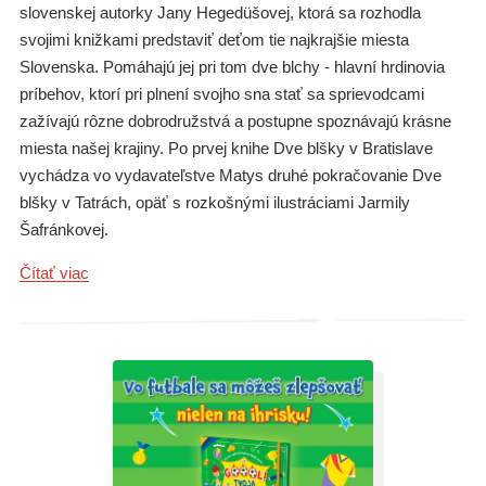
slovenskej autorky Jany Hegedüšovej, ktorá sa rozhodla
svojimi knižkami predstaviť deťom tie najkrajšie miesta
Slovenska. Pomáhajú jej pri tom dve blchy - hlavní hrdinovia
príbehov, ktorí pri plnení svojho sna stať sa sprievodcami
zažívajú rôzne dobrodružstvá a postupne spoznávajú krásne
miesta našej krajiny. Po prvej knihe Dve blšky v Bratislave
vychádza vo vydavateľstve Matys druhé pokračovanie Dve
blšky v Tatrách, opäť s rozkošnými ilustráciami Jarmily
Šafránkovej.
Čítať viac