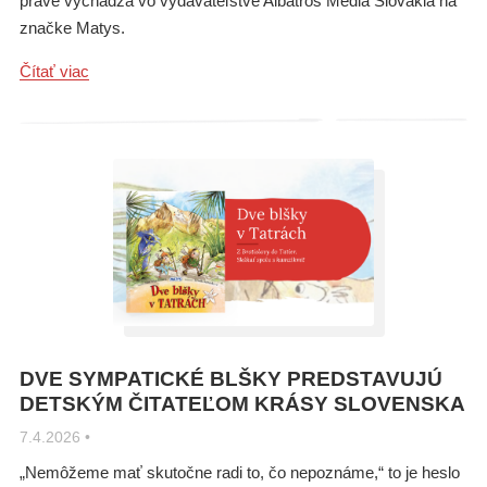
práve vychádza vo vydavateľstve Albatros Media Slovakia na
značke Matys.
Čítať viac
DVE SYMPATICKÉ BLŠKY PREDSTAVUJÚ
DETSKÝM ČITATEĽOM KRÁSY SLOVENSKA
7.4.2026
•
„Nemôžeme mať skutočne radi to, čo nepoznáme,“ to je heslo