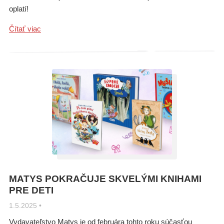
oplatí!
Čítať viac
MATYS POKRAČUJE SKVELÝMI KNIHAMI
PRE DETI
1.5.2025
•
Vydavateľstvo Matys je od februára tohto roku súčasťou