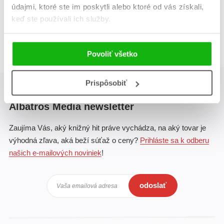
údajmi, ktoré ste im poskytli alebo ktoré od vás získali,
Celkom kníh:
1
keď ste používali ich služby.
1
Povoliť všetko
Prispôsobiť
Albatros Media newsletter
Zaujíma Vás, aký knižný hit práve vychádza, na aký tovar je
výhodná zľava, aká beží súťaž o ceny?
Prihláste sa k odberu
našich e-mailových noviniek
!
odoslať
Vaša emailová adresa