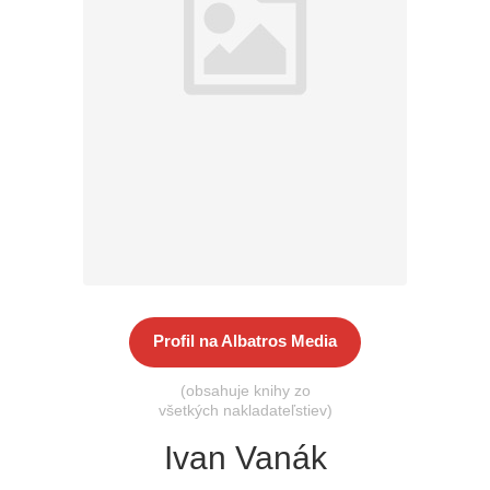
Všetky kategórie
Profil na Albatros Media
(obsahuje knihy zo
všetkých nakladateľstiev)
Ivan Vanák