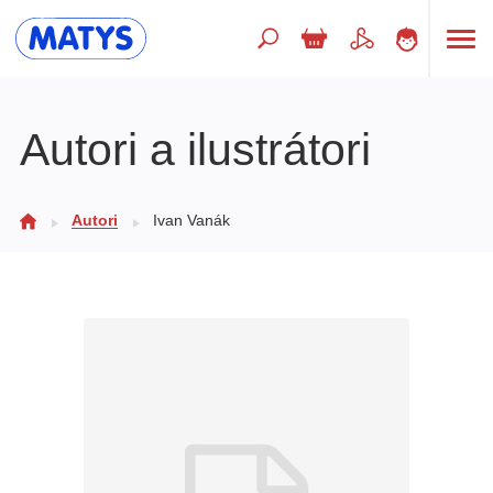
Hľadaný výraz
Autori a ilustrátori
Beletria pre deti
Autori
Ivan Vanák
Doplnkový sortiment
Jazyky
Poézia
Populárno - náučné pre deti
Predškoláci
Výchova a pedagogika