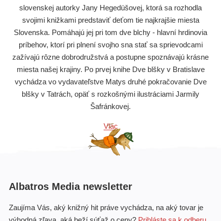
slovenskej autorky Jany Hegedüšovej, ktorá sa rozhodla
svojimi knižkami predstaviť deťom tie najkrajšie miesta
Slovenska. Pomáhajú jej pri tom dve blchy - hlavní hrdinovia
príbehov, ktorí pri plnení svojho sna stať sa sprievodcami
zažívajú rôzne dobrodružstvá a postupne spoznávajú krásne
miesta našej krajiny. Po prvej knihe Dve blšky v Bratislave
vychádza vo vydavateľstve Matys druhé pokračovanie Dve
blšky v Tatrách, opäť s rozkošnými ilustráciami Jarmily
Šafránkovej.
Viac
Albatros Media newsletter
Zaujíma Vás, aký knižný hit práve vychádza, na aký tovar je
výhodná zľava, aká beží súťaž o ceny?
Prihláste sa k odberu