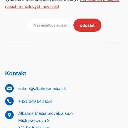
našich e-mailových noviniek
!
odoslať
Vaša emailová adresa
Kontakt
eshop@albatrosmedia.sk
+421 940 648 633
Albatros Media Slovakia s.r.o.
Mickiewiczova 9
811 07 Bratislava