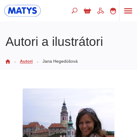
Hľadaný výraz
Autori a ilustrátori
Beletria pre deti
Autori
Jana Hegedüšová
Doplnkový sortiment
Jazyky
Poézia
Populárno - náučné pre deti
Predškoláci
Výchova a pedagogika