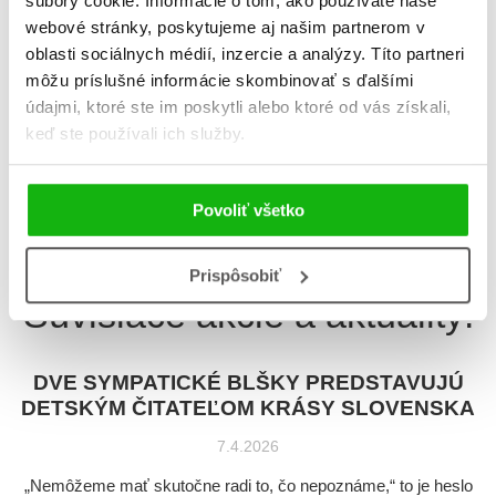
súbory cookie. Informácie o tom, ako používate naše
webové stránky, poskytujeme aj našim partnerom v
oblasti sociálnych médií, inzercie a analýzy. Títo partneri
Dve blšky v Bratislave
môžu príslušné informácie skombinovať s ďalšími
Jana Hegedüšová
údajmi, ktoré ste im poskytli alebo ktoré od vás získali,
keď ste používali ich služby.
Celkom kníh:
3
Povoliť všetko
1
Prispôsobiť
Súvisiace akcie a aktuality:
DVE SYMPATICKÉ BLŠKY PREDSTAVUJÚ
DETSKÝM ČITATEĽOM KRÁSY SLOVENSKA
7.4.2026
„Nemôžeme mať skutočne radi to, čo nepoznáme,“ to je heslo