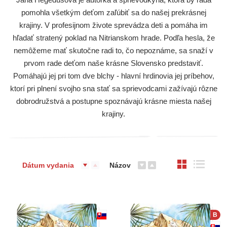
pomohla všetkým deťom zaľúbiť sa do našej prekrásnej
krajiny. V profesijnom živote sprevádza deti a pomáha im
hľadať stratený poklad na Nitrianskom hrade. Podľa hesla, že
nemôžeme mať skutočne radi to, čo nepoznáme, sa snaží v
prvom rade deťom naše krásne Slovensko predstaviť.
Pomáhajú jej pri tom dve blchy - hlavní hrdinovia jej príbehov,
ktorí pri plnení svojho sna stať sa sprievodcami zažívajú rôzne
dobrodružstvá a postupne spoznávajú krásne miesta našej
krajiny.
Dátum vydania
Názov
B