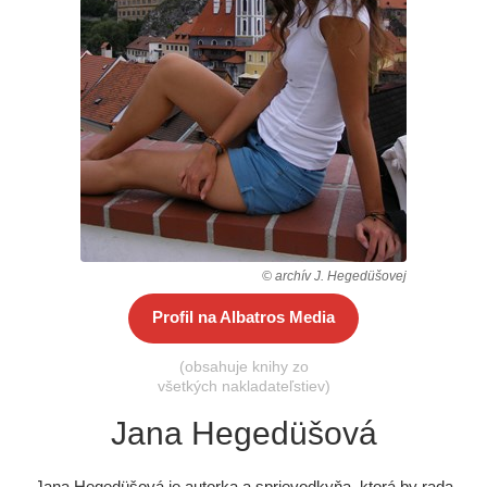
Všetky kategórie
© archív J. Hegedüšovej
Profil na Albatros Media
(obsahuje knihy zo
všetkých nakladateľstiev)
Jana Hegedüšová
Jana Hegedüšová je autorka a sprievodkyňa, ktorá by rada