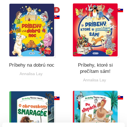
B
Príbehy na dobrú noc
Príbehy, ktoré si
prečítam sám!
Annalisa Lay
Annalisa Lay