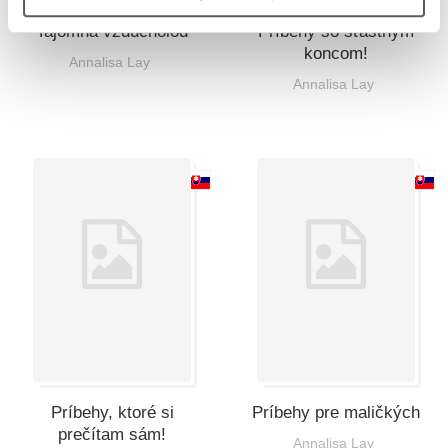
Tajomná vzducholoď
Príbehy so šťastným
koncom!
Annalisa Lay
Annalisa Lay
Príbehy, ktoré si
Príbehy pre maličkých
prečítam sám!
Annalisa Lay