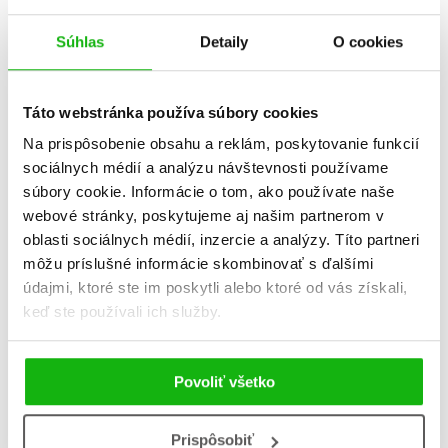
Súhlas
Detaily
O cookies
Táto webstránka používa súbory cookies
O obrovskom smaragde
Po stopách
Na prispôsobenie obsahu a reklám, poskytovanie funkcií
legendárneho Doda
Annalisa Lay
sociálnych médií a analýzu návštevnosti používame
Annalisa Lay
súbory cookie. Informácie o tom, ako používate naše
webové stránky, poskytujeme aj našim partnerom v
oblasti sociálnych médií, inzercie a analýzy. Títo partneri
môžu príslušné informácie skombinovať s ďalšími
údajmi, ktoré ste im poskytli alebo ktoré od vás získali,
keď ste používali ich služby.
Povoliť všetko
Prispôsobiť