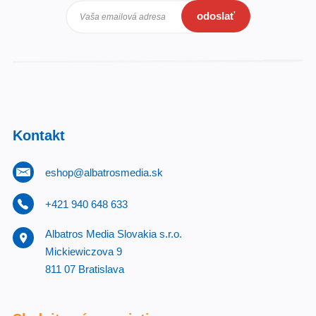
odoslať
Vaša emailová adresa
Kontakt
eshop@albatrosmedia.sk
+421 940 648 633
Albatros Media Slovakia s.r.o.
Mickiewiczova 9
811 07 Bratislava