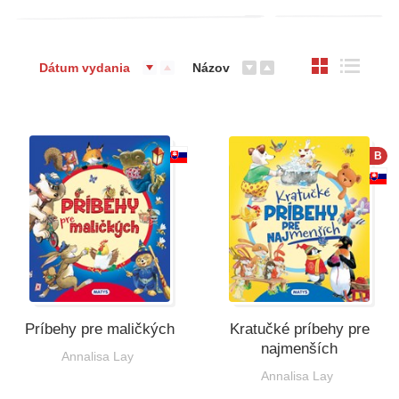
Dátum vydania
Názov
B
Príbehy pre maličkých
Kratučké príbehy pre
najmenších
Annalisa Lay
Annalisa Lay