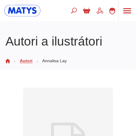
Hľadaný výraz
Autori a ilustrátori
Beletria pre deti
Autori
Annalisa Lay
Doplnkový sortiment
Jazyky
Poézia
Populárno - náučné pre deti
Predškoláci
Výchova a pedagogika