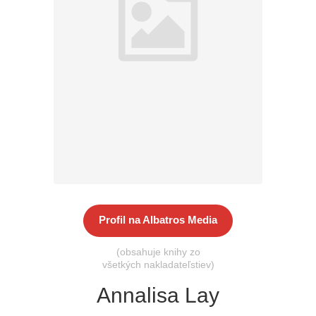
Všetky kategórie
Profil na Albatros Media
(obsahuje knihy zo
všetkých nakladateľstiev)
Annalisa Lay