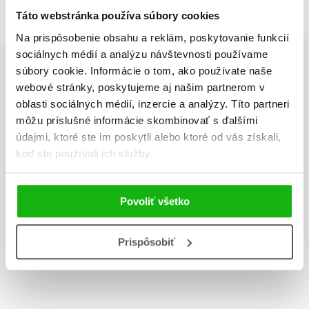
Táto webstránka používa súbory cookies
Na prispôsobenie obsahu a reklám, poskytovanie funkcií
sociálnych médií a analýzu návštevnosti používame
súbory cookie. Informácie o tom, ako používate naše
webové stránky, poskytujeme aj našim partnerom v
Albatros Media newsletter
oblasti sociálnych médií, inzercie a analýzy. Títo partneri
môžu príslušné informácie skombinovať s ďalšími
Zaujíma Vás, aký knižný hit práve vychádza, na aký tovar je
údajmi, ktoré ste im poskytli alebo ktoré od vás získali,
výhodná zľava, aká beží súťaž o ceny?
Prihláste sa k odberu
keď ste používali ich služby.
našich e-mailových noviniek
!
Povoliť všetko
odoslať
Vaša emailová adresa
Prispôsobiť