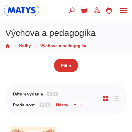
Hľadaný výraz
Výchova a pedagogika
Knihy
Výchova a pedagogika
Beletria pre deti
Doplnkový sortiment
Filter
Jazyky
Poézia
Populárno - náučné pre deti
Dátum vydania
Predškoláci
Predajnosť
Názov
Výchova a pedagogika